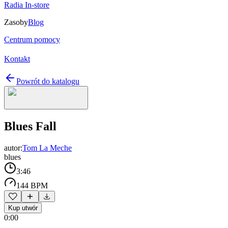
Radia In-store
Zasoby
Blog
Centrum pomocy
Kontakt
Powrót do katalogu
Blues Fall
autor:
Tom La Meche
blues
3:46
144 BPM
Kup utwór
0:00