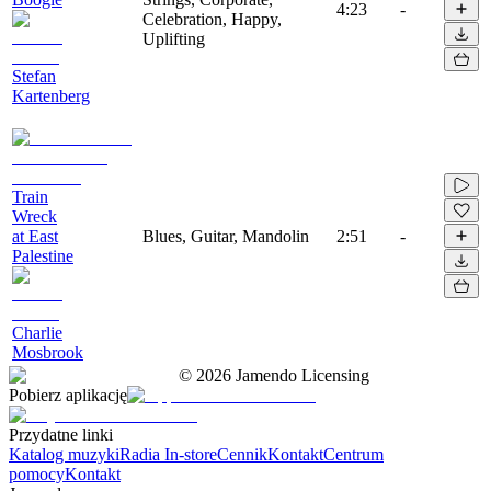
4:23
-
Celebration, Happy,
Uplifting
Stefan
Kartenberg
Train
Wreck
at East
Blues, Guitar, Mandolin
2:51
-
Palestine
Charlie
Mosbrook
©
2026
Jamendo Licensing
Pobierz aplikację
Przydatne linki
Katalog muzyki
Radia In-store
Cennik
Kontakt
Centrum
pomocy
Kontakt