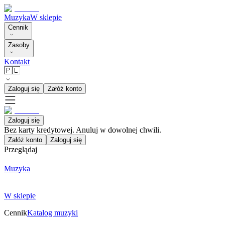
Muzyka
W sklepie
Cennik
Zasoby
Kontakt
🇵🇱
Zaloguj się
Załóż konto
Zaloguj się
Bez karty kredytowej. Anuluj w dowolnej chwili.
Załóż konto
Zaloguj się
Przeglądaj
Muzyka
W sklepie
Cennik
Katalog muzyki