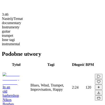
3:46
Nastrój/Temat
documentary
Instrumenty
guitar
trumpet
Inne tagi
instrumental
Podobne utwory
Tytuł
Tagi
Długość
BPM
Blues, Wind, Trumpet,
In an
2:24
120
Improvisation, Happy
old
barbershop
Nikos
Boubas