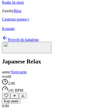
Radia In-store
Zasoby
Blog
Centrum pomocy
Kontakt
Powrót do katalogu
Japanese Relax
autor:
Nerevarin
world
2:00
141 BPM
Kup utwór
0:00