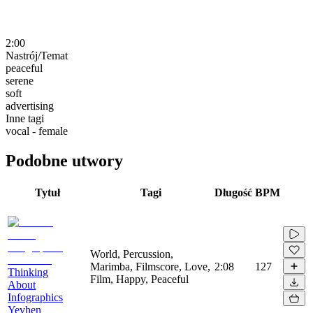
2:00
Nastrój/Temat
peaceful
serene
soft
advertising
Inne tagi
vocal - female
Podobne utwory
Tytuł
Tagi
Długość
BPM
World, Percussion,
Marimba, Filmscore, Love,
2:08
127
Thinking
Film, Happy, Peaceful
About
Infographics
Yevhen