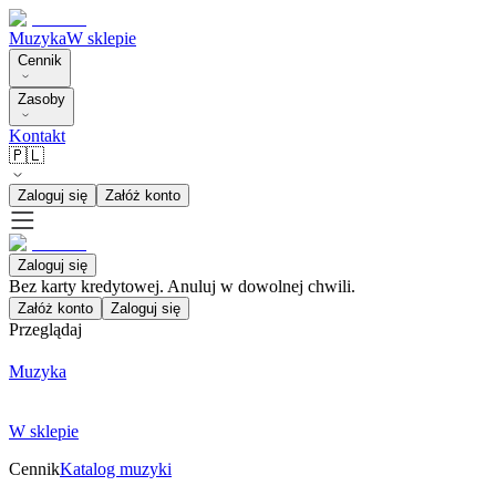
Muzyka
W sklepie
Cennik
Zasoby
Kontakt
🇵🇱
Zaloguj się
Załóż konto
Zaloguj się
Bez karty kredytowej. Anuluj w dowolnej chwili.
Załóż konto
Zaloguj się
Przeglądaj
Muzyka
W sklepie
Cennik
Katalog muzyki