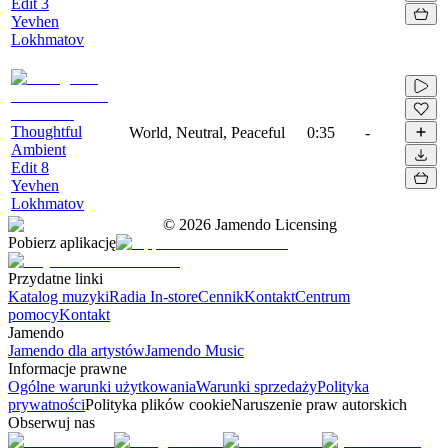
Edit 3
Yevhen
Lokhmatov
Thoughtful
World, Neutral, Peaceful
0:35
-
Ambient
Edit 8
Yevhen
Lokhmatov
©
2026
Jamendo Licensing
Pobierz aplikację
Przydatne linki
Katalog muzyki
Radia In-store
Cennik
Kontakt
Centrum
pomocy
Kontakt
Jamendo
Jamendo dla artystów
Jamendo Music
Informacje prawne
Ogólne warunki użytkowania
Warunki sprzedaży
Polityka
prywatności
Polityka plików cookie
Naruszenie praw autorskich
Obserwuj nas