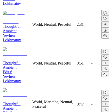
Lokhmatov
World, Neutral, Peaceful
2:31
-
Thoughtful
Ambient
Yevhen
Lokhmatov
Thoughtful
World, Neutral, Peaceful
0:51
-
Ambient
Edit 6
Yevhen
Lokhmatov
World, Marimba, Neutral,
Thoughtful
0:47
-
Peaceful
Ambient