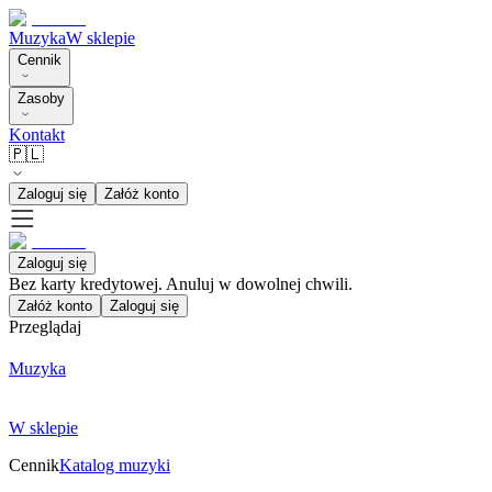
Muzyka
W sklepie
Cennik
Zasoby
Kontakt
🇵🇱
Zaloguj się
Załóż konto
Zaloguj się
Bez karty kredytowej. Anuluj w dowolnej chwili.
Załóż konto
Zaloguj się
Przeglądaj
Muzyka
W sklepie
Cennik
Katalog muzyki