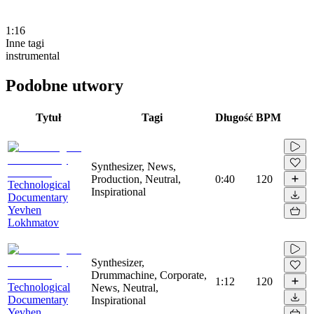
1:16
Inne tagi
instrumental
Podobne utwory
Tytuł
Tagi
Długość
BPM
Synthesizer, News,
Production, Neutral,
0:40
120
Technological
Inspirational
Documentary
Yevhen
Lokhmatov
Synthesizer,
Drummachine, Corporate,
1:12
120
Technological
News, Neutral,
Documentary
Inspirational
Yevhen