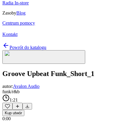
Radia In-store
Zasoby
Blog
Centrum pomocy
Kontakt
Powrót do katalogu
Groove Upbeat Funk_Short_1
autor:
Avalon Audio
funk/r&b
1:21
Kup utwór
0:00