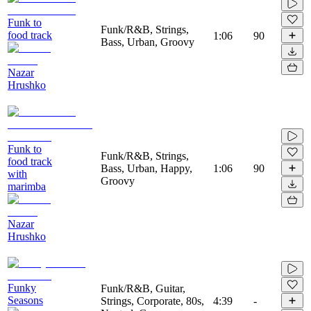
Funk to
Funk/R&B, Strings,
food track
1:06
90
Bass, Urban, Groovy
Nazar
Hrushko
Funk to
Funk/R&B, Strings,
food track
Bass, Urban, Happy,
1:06
90
with
Groovy
marimba
Nazar
Hrushko
Funky
Funk/R&B, Guitar,
Seasons
Strings, Corporate, 80s,
4:39
-