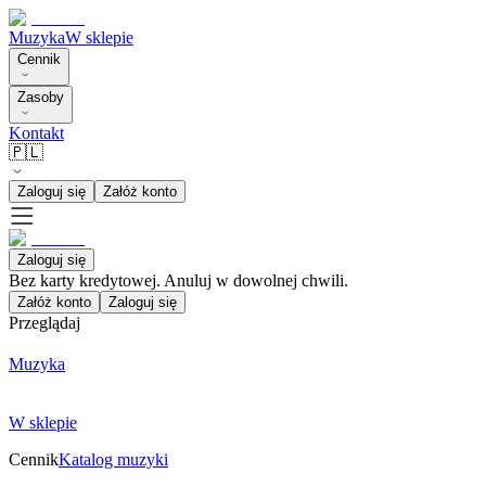
Muzyka
W sklepie
Cennik
Zasoby
Kontakt
🇵🇱
Zaloguj się
Załóż konto
Zaloguj się
Bez karty kredytowej. Anuluj w dowolnej chwili.
Załóż konto
Zaloguj się
Przeglądaj
Muzyka
W sklepie
Cennik
Katalog muzyki