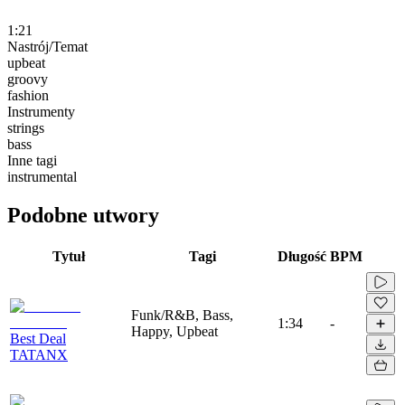
1:21
Nastrój/Temat
upbeat
groovy
fashion
Instrumenty
strings
bass
Inne tagi
instrumental
Podobne utwory
Tytuł
Tagi
Długość
BPM
Funk/R&B, Bass,
1:34
-
Happy, Upbeat
Best Deal
TATANX