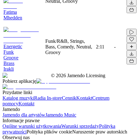
Neutral, Groovy
Fatima
Mhedden
Funk/R&B, Strings,
Energetic
Bass, Comedy, Neutral,
2:11
-
Funk
Groovy
Groove
Brass
Irakli
©
2026
Jamendo Licensing
Pobierz aplikację
Przydatne linki
Katalog muzyki
Radia In-store
Cennik
Kontakt
Centrum
pomocy
Kontakt
Jamendo
Jamendo dla artystów
Jamendo Music
Informacje prawne
Ogólne warunki użytkowania
Warunki sprzedaży
Polityka
prywatności
Polityka plików cookie
Naruszenie praw autorskich
Obserwuj nas