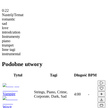
0:22
Nastrój/Temat
romantic
sad
love
introdcution
Instrumenty
piano
trumpet
Inne tagi
instrumental
Podobne utwory
Tytuł
Tagi
Długość
BPM
Strings, Piano, Crime,
Vampire
4:00
-
Corporate, Dark, Sad
Wavit