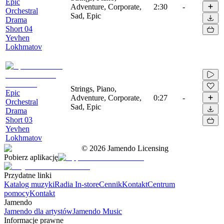
Epic
Adventure, Corporate,
2:30
-
Orchestral
Sad, Epic
Drama
Short 04
Yevhen
Lokhmatov
Strings, Piano,
Epic
Adventure, Corporate,
0:27
-
Orchestral
Sad, Epic
Drama
Short 03
Yevhen
Lokhmatov
©
2026
Jamendo Licensing
Pobierz aplikację
Przydatne linki
Katalog muzyki
Radia In-store
Cennik
Kontakt
Centrum
pomocy
Kontakt
Jamendo
Jamendo dla artystów
Jamendo Music
Informacje prawne