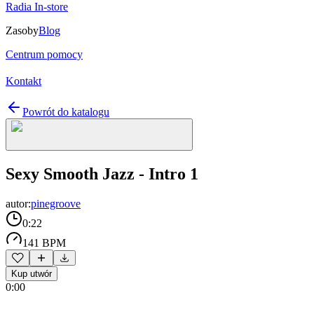
Radia In-store
Zasoby
Blog
Centrum pomocy
Kontakt
Powrót do katalogu
Sexy Smooth Jazz - Intro 1
autor:
pinegroove
0:22
141 BPM
Kup utwór
0:00