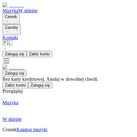
Muzyka
W sklepie
Cennik
Zasoby
Kontakt
🇵🇱
Zaloguj się
Załóż konto
Zaloguj się
Bez karty kredytowej. Anuluj w dowolnej chwili.
Załóż konto
Zaloguj się
Przeglądaj
Muzyka
W sklepie
Cennik
Katalog muzyki