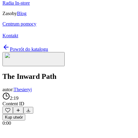
Radia In-store
Zasoby
Blog
Centrum pomocy
Kontakt
Powrót do katalogu
The Inward Path
autor:
Thesieryj
2:19
Content ID
Kup utwór
0:00