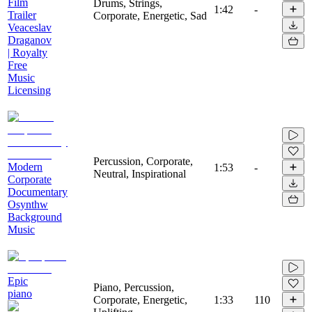
Film
Drums, Strings,
1:42
-
Trailer
Corporate, Energetic, Sad
Veaceslav
Draganov
| Royalty
Free
Music
Licensing
Percussion, Corporate,
Modern
1:53
-
Neutral, Inspirational
Corporate
Documentary
Osynthw
Background
Music
Epic
Piano, Percussion,
piano
Corporate, Energetic,
1:33
110