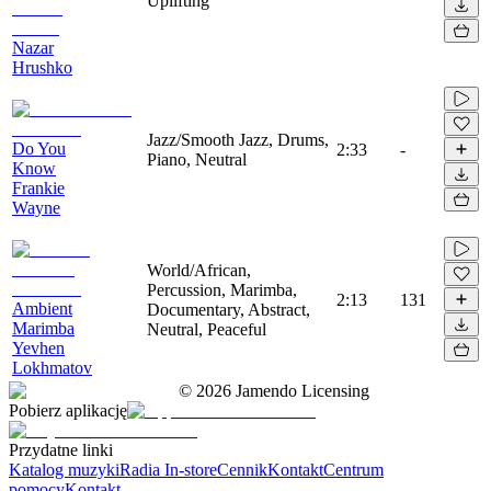
Uplifting
Nazar
Hrushko
Jazz/Smooth Jazz, Drums,
Do You
2:33
-
Piano, Neutral
Know
Frankie
Wayne
World/African,
Percussion, Marimba,
2:13
131
Ambient
Documentary, Abstract,
Marimba
Neutral, Peaceful
Yevhen
Lokhmatov
©
2026
Jamendo Licensing
Pobierz aplikację
Przydatne linki
Katalog muzyki
Radia In-store
Cennik
Kontakt
Centrum
pomocy
Kontakt