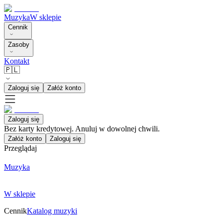
Muzyka
W sklepie
Cennik
Zasoby
Kontakt
🇵🇱
Zaloguj się
Załóż konto
Zaloguj się
Bez karty kredytowej. Anuluj w dowolnej chwili.
Załóż konto
Zaloguj się
Przeglądaj
Muzyka
W sklepie
Cennik
Katalog muzyki