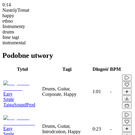
0:14
Nastrój/Temat
happy
ethno
Instrumenty
drums
Inne tagi
instrumental
Podobne utwory
Tytuł
Tagi
Długość
BPM
Drums, Guitar,
1:01
-
Easy
Corporate, Happy
Smile
TaigaSoundProd
Drums, Guitar,
Easy
0:23
-
Introdcution, Happy
Smile