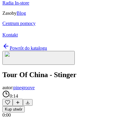
Radia In-store
Zasoby
Blog
Centrum pomocy
Kontakt
Powrót do katalogu
Tour Of China - Stinger
autor:
pinegroove
0:14
Kup utwór
0:00