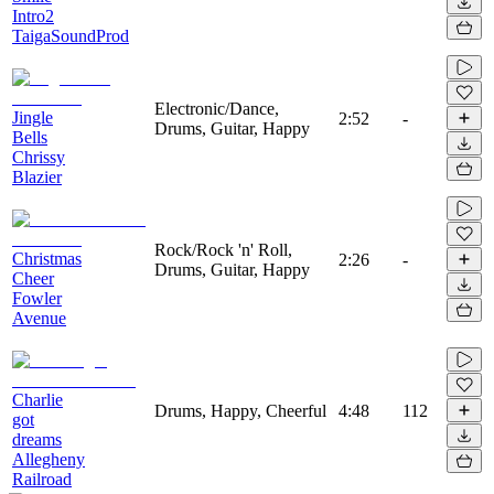
Intro2
TaigaSoundProd
Electronic/Dance,
Jingle
2:52
-
Drums, Guitar, Happy
Bells
Chrissy
Blazier
Rock/Rock 'n' Roll,
Christmas
2:26
-
Drums, Guitar, Happy
Cheer
Fowler
Avenue
Charlie
Drums, Happy, Cheerful
4:48
112
got
dreams
Allegheny
Railroad