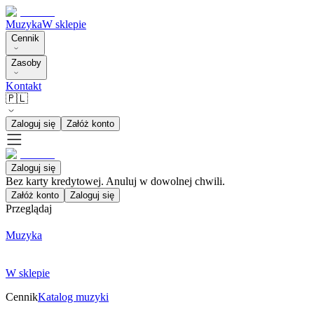
Muzyka
W sklepie
Cennik
Zasoby
Kontakt
🇵🇱
Zaloguj się
Załóż konto
Zaloguj się
Bez karty kredytowej. Anuluj w dowolnej chwili.
Załóż konto
Zaloguj się
Przeglądaj
Muzyka
W sklepie
Cennik
Katalog muzyki