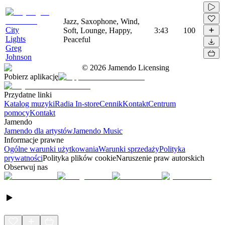
Jazz, Saxophone, Wind,
City
Soft, Lounge, Happy,
3:43
100
Lights
Peaceful
Greg
Johnson
©
2026
Jamendo Licensing
Pobierz aplikację
Przydatne linki
Katalog muzyki
Radia In-store
Cennik
Kontakt
Centrum
pomocy
Kontakt
Jamendo
Jamendo dla artystów
Jamendo Music
Informacje prawne
Ogólne warunki użytkowania
Warunki sprzedaży
Polityka
prywatności
Polityka plików cookie
Naruszenie praw autorskich
Obserwuj nas