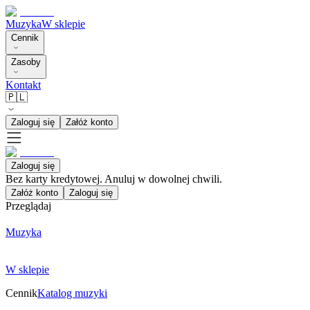
Muzyka
W sklepie
Cennik
Zasoby
Kontakt
🇵🇱
Zaloguj się
Załóż konto
Zaloguj się
Bez karty kredytowej. Anuluj w dowolnej chwili.
Załóż konto
Zaloguj się
Przeglądaj
Muzyka
W sklepie
Cennik
Katalog muzyki