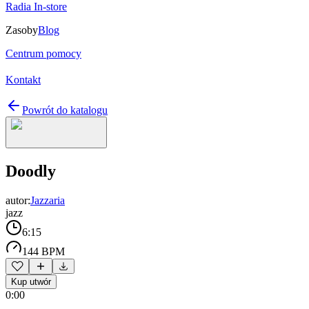
Radia In-store
Zasoby
Blog
Centrum pomocy
Kontakt
Powrót do katalogu
Doodly
autor:
Jazzaria
jazz
6:15
144 BPM
Kup utwór
0:00