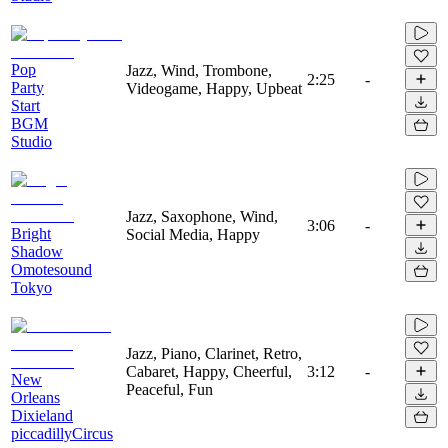
Pop
Jazz, Wind, Trombone,
2:25
-
Party
Videogame, Happy, Upbeat
Start
BGM
Studio
Jazz, Saxophone, Wind,
3:06
-
Bright
Social Media, Happy
Shadow
Omotesound
Tokyo
Jazz, Piano, Clarinet, Retro,
Cabaret, Happy, Cheerful,
3:12
-
New
Peaceful, Fun
Orleans
Dixieland
piccadillyCircus