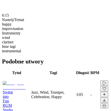
6:15
Nastrój/Temat
happy
improvisation
Instrumenty
wind
clarinet
Inne tagi
instrumental
Podobne utwory
Tytuł
Tagi
Długość
BPM
Swing
Jazz, Wind, Trumpet,
3:05
-
into
Celebration, Happy
Fun
BGM
Studio