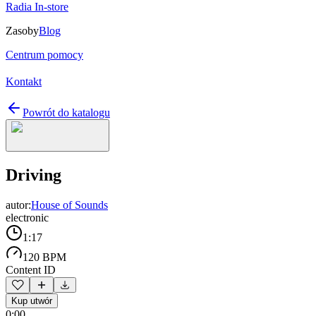
Radia In-store
Zasoby
Blog
Centrum pomocy
Kontakt
Powrót do katalogu
Driving
autor:
House of Sounds
electronic
1:17
120 BPM
Content ID
Kup utwór
0:00