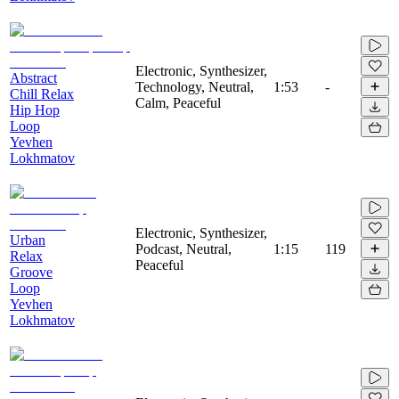
Electronic, Synthesizer,
Abstract
Technology, Neutral,
1:53
-
Chill Relax
Calm, Peaceful
Hip Hop
Loop
Yevhen
Lokhmatov
Electronic, Synthesizer,
Urban
Podcast, Neutral,
1:15
119
Relax
Peaceful
Groove
Loop
Yevhen
Lokhmatov