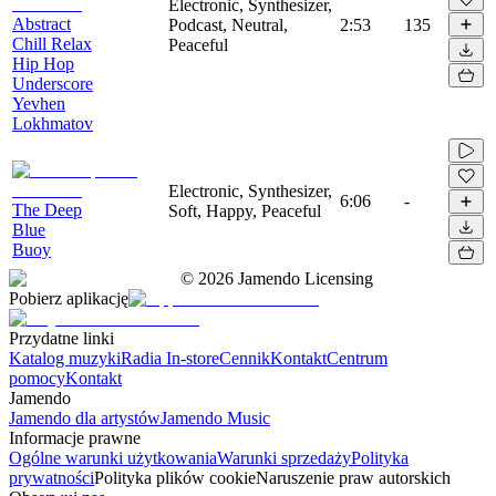
Electronic, Synthesizer,
Abstract
Podcast, Neutral,
2:53
135
Chill Relax
Peaceful
Hip Hop
Underscore
Yevhen
Lokhmatov
Electronic, Synthesizer,
6:06
-
The Deep
Soft, Happy, Peaceful
Blue
Buoy
©
2026
Jamendo Licensing
Pobierz aplikację
Przydatne linki
Katalog muzyki
Radia In-store
Cennik
Kontakt
Centrum
pomocy
Kontakt
Jamendo
Jamendo dla artystów
Jamendo Music
Informacje prawne
Ogólne warunki użytkowania
Warunki sprzedaży
Polityka
prywatności
Polityka plików cookie
Naruszenie praw autorskich