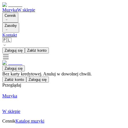
Muzyka
W sklepie
Cennik
Zasoby
Kontakt
🇵🇱
Zaloguj się
Załóż konto
Zaloguj się
Bez karty kredytowej. Anuluj w dowolnej chwili.
Załóż konto
Zaloguj się
Przeglądaj
Muzyka
W sklepie
Cennik
Katalog muzyki