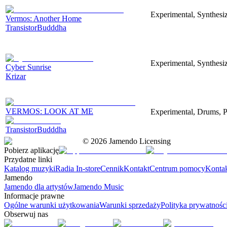
Experimental, Synthesiz
Vermos: Another Home
TransistorBudddha
Experimental, Synthesi
Cyber Sunrise
Krizar
VERMOS: LOOK AT ME
Experimental, Drums, P
TransistorBudddha
©
2026
Jamendo Licensing
Pobierz aplikację
Przydatne linki
Katalog muzyki
Radia In-store
Cennik
Kontakt
Centrum pomocy
Konta
Jamendo
Jamendo dla artystów
Jamendo Music
Informacje prawne
Ogólne warunki użytkowania
Warunki sprzedaży
Polityka prywatnośc
Obserwuj nas