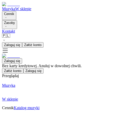
Muzyka
W sklepie
Cennik
Zasoby
Kontakt
🇵🇱
Zaloguj się
Załóż konto
Zaloguj się
Bez karty kredytowej. Anuluj w dowolnej chwili.
Załóż konto
Zaloguj się
Przeglądaj
Muzyka
W sklepie
Cennik
Katalog muzyki