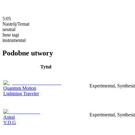
5:05
Nastrój/Temat
neutral
Inne tagi
instrumental
Podobne utwory
Tytuł
Experimental, Synthesi
Quantum Motion
Lightning Traveler
Experimental, Synthesiz
Astral
V.D.G