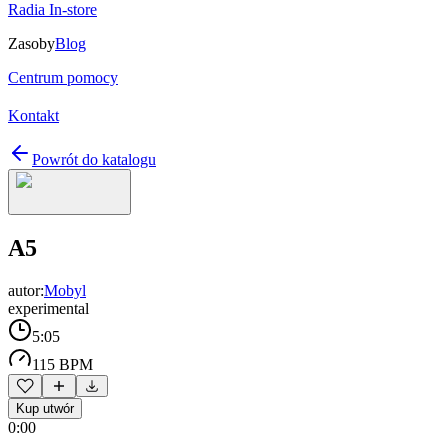
Radia In-store
Zasoby
Blog
Centrum pomocy
Kontakt
Powrót do katalogu
A5
autor:
Mobyl
experimental
5:05
115 BPM
Kup utwór
0:00