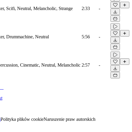
er, Scifi, Neutral, Melancholic, Strange
2:33
-
zer, Drummachine, Neutral
5:56
-
ercussion, Cinematic, Neutral, Melancholic
2:57
-
kt
i
Polityka plików cookie
Naruszenie praw autorskich