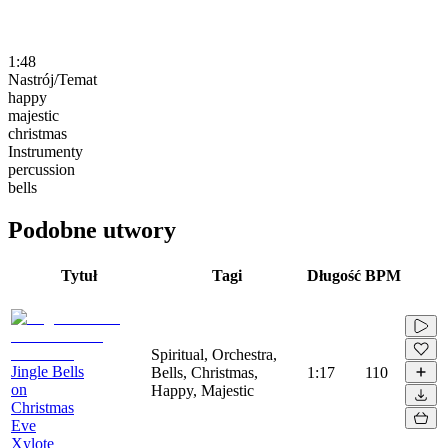
1:48
Nastrój/Temat
happy
majestic
christmas
Instrumenty
percussion
bells
Podobne utwory
Tytuł
Tagi
Długość
BPM
Spiritual, Orchestra,
Jingle Bells
Bells, Christmas,
1:17
110
on
Happy, Majestic
Christmas
Eve
Xylote