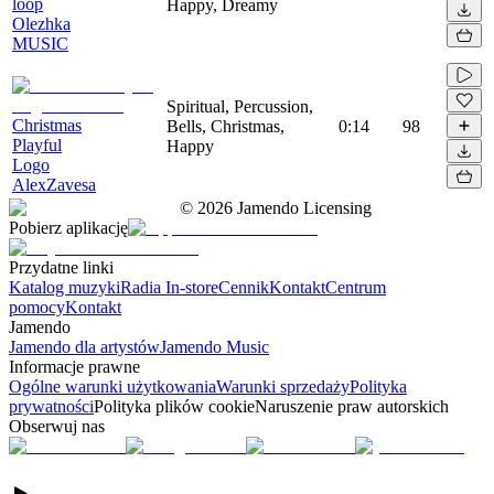
loop
Happy, Dreamy
Olezhka
MUSIC
Spiritual, Percussion,
Christmas
Bells, Christmas,
0:14
98
Playful
Happy
Logo
AlexZavesa
©
2026
Jamendo Licensing
Pobierz aplikację
Przydatne linki
Katalog muzyki
Radia In-store
Cennik
Kontakt
Centrum
pomocy
Kontakt
Jamendo
Jamendo dla artystów
Jamendo Music
Informacje prawne
Ogólne warunki użytkowania
Warunki sprzedaży
Polityka
prywatności
Polityka plików cookie
Naruszenie praw autorskich
Obserwuj nas