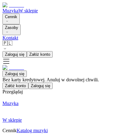
Muzyka
W sklepie
Cennik
Zasoby
Kontakt
🇵🇱
Zaloguj się
Załóż konto
Zaloguj się
Bez karty kredytowej. Anuluj w dowolnej chwili.
Załóż konto
Zaloguj się
Przeglądaj
Muzyka
W sklepie
Cennik
Katalog muzyki