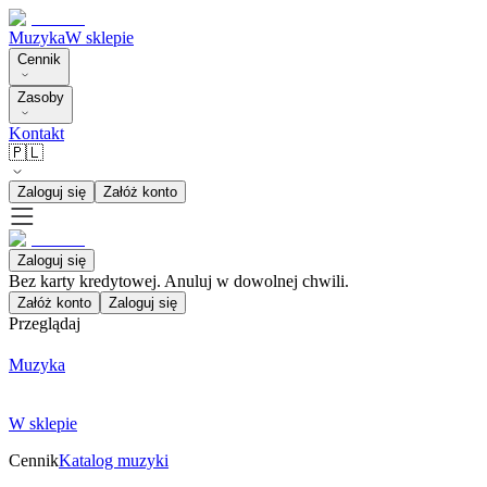
Muzyka
W sklepie
Cennik
Zasoby
Kontakt
🇵🇱
Zaloguj się
Załóż konto
Zaloguj się
Bez karty kredytowej. Anuluj w dowolnej chwili.
Załóż konto
Zaloguj się
Przeglądaj
Muzyka
W sklepie
Cennik
Katalog muzyki