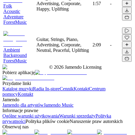
Advertising, Corporate,
1:57
-
Folk
Happy, Uplifting
Acoustic
Adventure
ForestMusic
Guitar, Strings, Piano,
Advertising, Corporate,
2:09
-
Ambient
Neutral, Peaceful, Uplifting
Background
ForestMusic
©
2026
Jamendo Licensing
Pobierz aplikację
Przydatne linki
Katalog muzyki
Radia In-store
Cennik
Kontakt
Centrum
pomocy
Kontakt
Jamendo
Jamendo dla artystów
Jamendo Music
Informacje prawne
Ogólne warunki użytkowania
Warunki sprzedaży
Polityka
prywatności
Polityka plików cookie
Naruszenie praw autorskich
Obserwuj nas