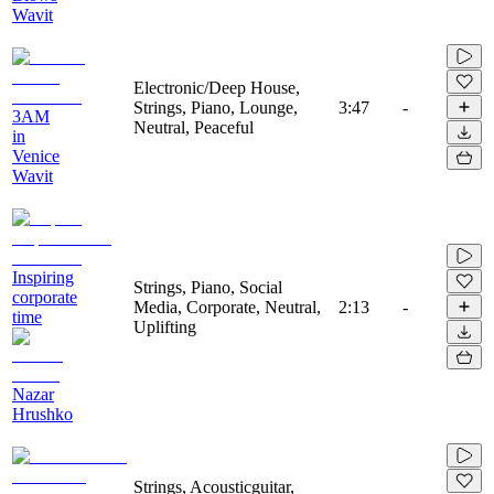
Wavit
Electronic/Deep House,
Strings, Piano, Lounge,
3:47
-
3AM
Neutral, Peaceful
in
Venice
Wavit
Inspiring
Strings, Piano, Social
corporate
Media, Corporate, Neutral,
2:13
-
time
Uplifting
Nazar
Hrushko
Strings, Acousticguitar,