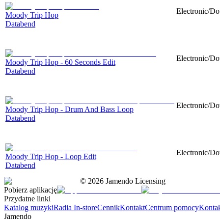
Electronic/Do
Moody Trip Hop
Databend
Electronic/Do
Moody Trip Hop - 60 Seconds Edit
Databend
Electronic/Do
Moody Trip Hop - Drum And Bass Loop
Databend
Electronic/Do
Moody Trip Hop - Loop Edit
Databend
©
2026
Jamendo Licensing
Pobierz aplikację
Przydatne linki
Katalog muzyki
Radia In-store
Cennik
Kontakt
Centrum pomocy
Konta
Jamendo