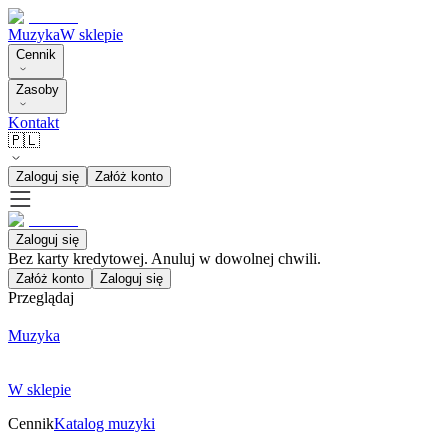
Muzyka
W sklepie
Cennik
Zasoby
Kontakt
🇵🇱
Zaloguj się
Załóż konto
Zaloguj się
Bez karty kredytowej. Anuluj w dowolnej chwili.
Załóż konto
Zaloguj się
Przeglądaj
Muzyka
W sklepie
Cennik
Katalog muzyki