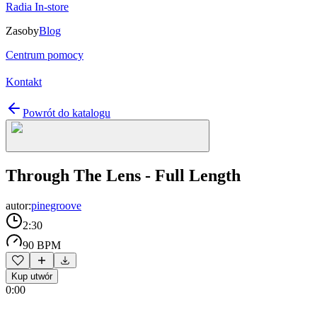
Radia In-store
Zasoby
Blog
Centrum pomocy
Kontakt
Powrót do katalogu
Through The Lens - Full Length
autor:
pinegroove
2:30
90 BPM
Kup utwór
0:00