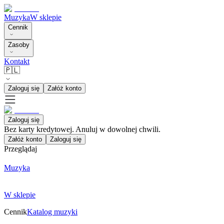
Muzyka
W sklepie
Cennik
Zasoby
Kontakt
🇵🇱
Zaloguj się
Załóż konto
Zaloguj się
Bez karty kredytowej. Anuluj w dowolnej chwili.
Załóż konto
Zaloguj się
Przeglądaj
Muzyka
W sklepie
Cennik
Katalog muzyki