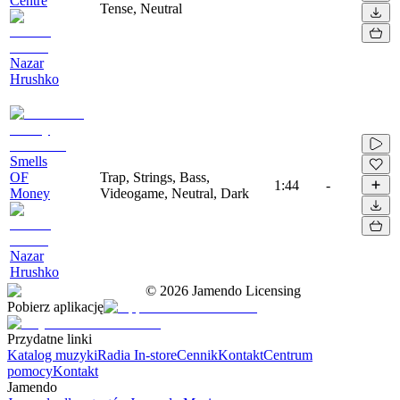
Centre
Tense, Neutral
Nazar
Hrushko
Smells
OF
Trap, Strings, Bass,
1:44
-
Money
Videogame, Neutral, Dark
Nazar
Hrushko
©
2026
Jamendo Licensing
Pobierz aplikację
Przydatne linki
Katalog muzyki
Radia In-store
Cennik
Kontakt
Centrum
pomocy
Kontakt
Jamendo