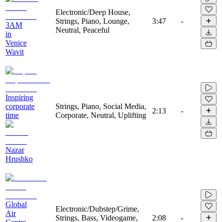
Electronic/Deep House,
Strings, Piano, Lounge,
3:47
-
3AM
Neutral, Peaceful
in
Venice
Wavit
Inspiring
corporate
Strings, Piano, Social Media,
2:13
-
time
Corporate, Neutral, Uplifting
Nazar
Hrushko
Global
Electronic/Dubstep/Grime,
Air
Strings, Bass, Videogame,
2:08
-