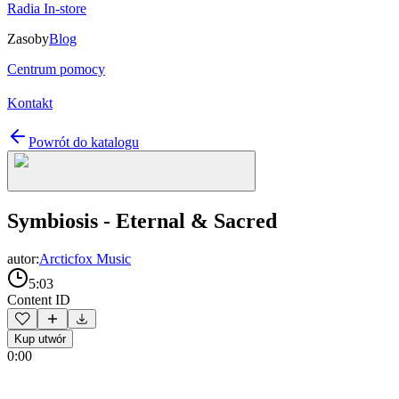
Radia In-store
Zasoby
Blog
Centrum pomocy
Kontakt
Powrót do katalogu
Symbiosis - Eternal & Sacred
autor:
Arcticfox Music
5:03
Content ID
Kup utwór
0:00