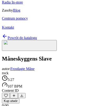
Radia In-store
Zasoby
Blog
Centrum pomocy
Kontakt
Powrót do katalogu
Måneskyggens Slave
autor:
Frostlagte Måne
rock
5:27
107 BPM
Content ID
Kup utwór
0:00