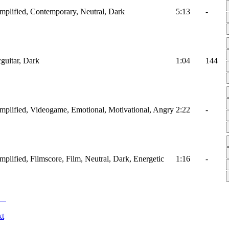
oamplified, Contemporary, Neutral, Dark
5:13
-
cguitar, Dark
1:04
144
oamplified, Videogame, Emotional, Motivational, Angry
2:22
-
amplified, Filmscore, Film, Neutral, Dark, Energetic
1:16
-
kt