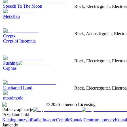
Speech To The Moon
Rock, Electricguitar, Electr
MerzBau
Rock, Acousticguitar, Electri
Crypts
Crypt of Insomnia
Rock, Electricguitar, Electr
Pushing
Cephas
Uncharted Land
Rock, Electricguitar, Electro
moodmode
©
2026
Jamendo Licensing
Pobierz aplikację
Przydatne linki
Katalog muzyki
Radia In-store
Cennik
Kontakt
Centrum pomocy
Konta
Jamendo