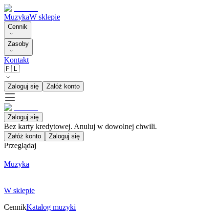
Muzyka
W sklepie
Cennik
Zasoby
Kontakt
🇵🇱
Zaloguj się
Załóż konto
Zaloguj się
Bez karty kredytowej. Anuluj w dowolnej chwili.
Załóż konto
Zaloguj się
Przeglądaj
Muzyka
W sklepie
Cennik
Katalog muzyki