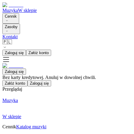
Muzyka
W sklepie
Cennik
Zasoby
Kontakt
🇵🇱
Zaloguj się
Załóż konto
Zaloguj się
Bez karty kredytowej. Anuluj w dowolnej chwili.
Załóż konto
Zaloguj się
Przeglądaj
Muzyka
W sklepie
Cennik
Katalog muzyki