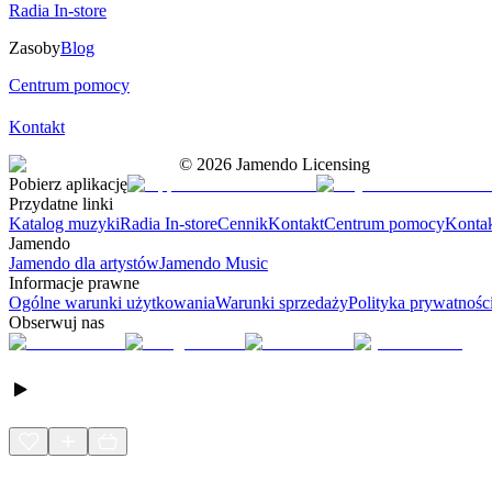
Radia In-store
Zasoby
Blog
Centrum pomocy
Kontakt
©
2026
Jamendo Licensing
Pobierz aplikację
Przydatne linki
Katalog muzyki
Radia In-store
Cennik
Kontakt
Centrum pomocy
Konta
Jamendo
Jamendo dla artystów
Jamendo Music
Informacje prawne
Ogólne warunki użytkowania
Warunki sprzedaży
Polityka prywatnośc
Obserwuj nas