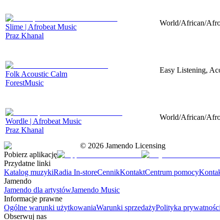
World/African/Afro
Slime | Afrobeat Music
Praz Khanal
Easy Listening, Aco
Folk Acoustic Calm
ForestMusic
World/African/Afro
Wordle | Afrobeat Music
Praz Khanal
©
2026
Jamendo Licensing
Pobierz aplikację
Przydatne linki
Katalog muzyki
Radia In-store
Cennik
Kontakt
Centrum pomocy
Konta
Jamendo
Jamendo dla artystów
Jamendo Music
Informacje prawne
Ogólne warunki użytkowania
Warunki sprzedaży
Polityka prywatnośc
Obserwuj nas