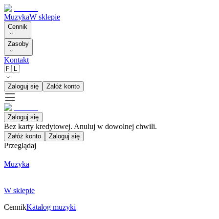
Muzyka
W sklepie
Cennik
Zasoby
Kontakt
🇵🇱
Zaloguj się
Załóż konto
Zaloguj się
Bez karty kredytowej. Anuluj w dowolnej chwili.
Załóż konto
Zaloguj się
Przeglądaj
Muzyka
W sklepie
Cennik
Katalog muzyki