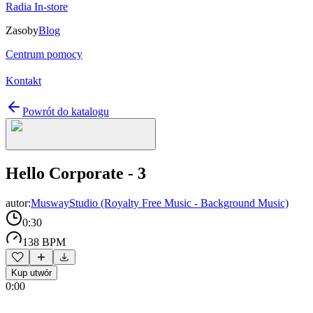
Radia In-store
Zasoby
Blog
Centrum pomocy
Kontakt
Powrót do katalogu
Hello Corporate - 3
autor:
MuswayStudio (Royalty Free Music - Background Music)
0:30
138 BPM
Kup utwór
0:00