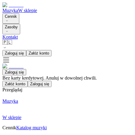
Muzyka
W sklepie
Cennik
Zasoby
Kontakt
🇵🇱
Zaloguj się
Załóż konto
Zaloguj się
Bez karty kredytowej. Anuluj w dowolnej chwili.
Załóż konto
Zaloguj się
Przeglądaj
Muzyka
W sklepie
Cennik
Katalog muzyki