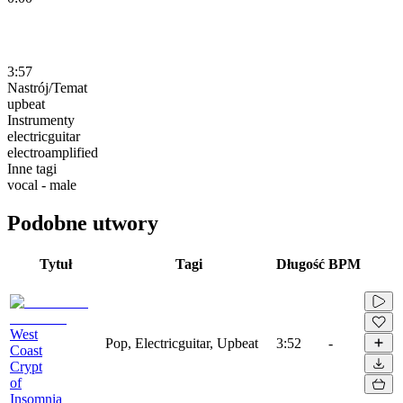
3:57
Nastrój/Temat
upbeat
Instrumenty
electricguitar
electroamplified
Inne tagi
vocal - male
Podobne utwory
Tytuł
Tagi
Długość
BPM
West
Pop, Electricguitar, Upbeat
3:52
-
Coast
Crypt
of
Insomnia