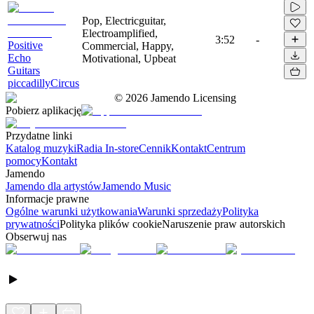
Pop, Electricguitar,
Electroamplified,
3:52
-
Positive
Commercial, Happy,
Echo
Motivational, Upbeat
Guitars
piccadillyCircus
©
2026
Jamendo Licensing
Pobierz aplikację
Przydatne linki
Katalog muzyki
Radia In-store
Cennik
Kontakt
Centrum
pomocy
Kontakt
Jamendo
Jamendo dla artystów
Jamendo Music
Informacje prawne
Ogólne warunki użytkowania
Warunki sprzedaży
Polityka
prywatności
Polityka plików cookie
Naruszenie praw autorskich
Obserwuj nas