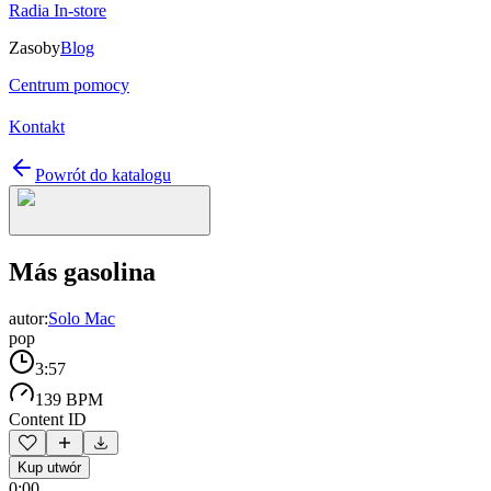
Radia In-store
Zasoby
Blog
Centrum pomocy
Kontakt
Powrót do katalogu
Más gasolina
autor:
Solo Mac
pop
3:57
139 BPM
Content ID
Kup utwór
0:00