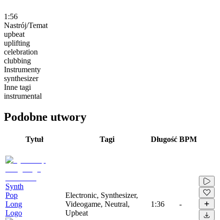
1:56
Nastrój/Temat
upbeat
uplifting
celebration
clubbing
Instrumenty
synthesizer
Inne tagi
instrumental
Podobne utwory
Tytuł
Tagi
Długość
BPM
Synth
Pop
Electronic, Synthesizer,
Long
Videogame, Neutral,
1:36
-
Logo
Upbeat