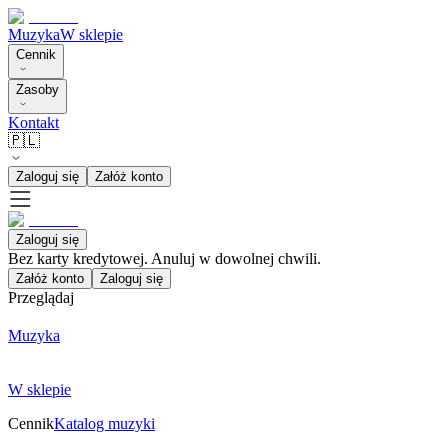
Muzyka
W sklepie
Cennik
Zasoby
Kontakt
🇵🇱
Zaloguj się
Załóż konto
Zaloguj się
Bez karty kredytowej. Anuluj w dowolnej chwili.
Załóż konto
Zaloguj się
Przeglądaj
Muzyka
W sklepie
Cennik
Katalog muzyki