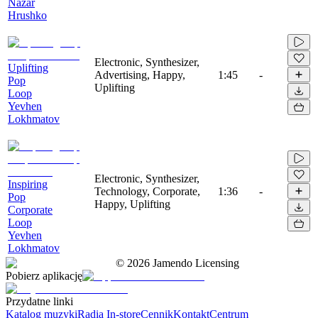
Nazar
Hrushko
Electronic, Synthesizer,
Uplifting
Advertising, Happy,
1:45
-
Pop
Uplifting
Loop
Yevhen
Lokhmatov
Electronic, Synthesizer,
Inspiring
Technology, Corporate,
1:36
-
Pop
Happy, Uplifting
Corporate
Loop
Yevhen
Lokhmatov
©
2026
Jamendo Licensing
Pobierz aplikację
Przydatne linki
Katalog muzyki
Radia In-store
Cennik
Kontakt
Centrum