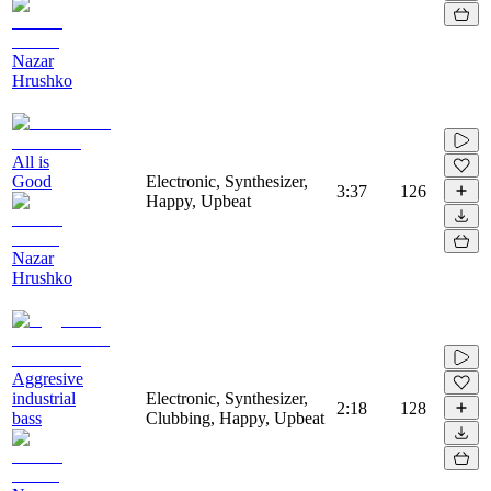
Nazar
Hrushko
All is
Good
Electronic, Synthesizer,
3:37
126
Happy, Upbeat
Nazar
Hrushko
Aggresive
industrial
Electronic, Synthesizer,
2:18
128
bass
Clubbing, Happy, Upbeat