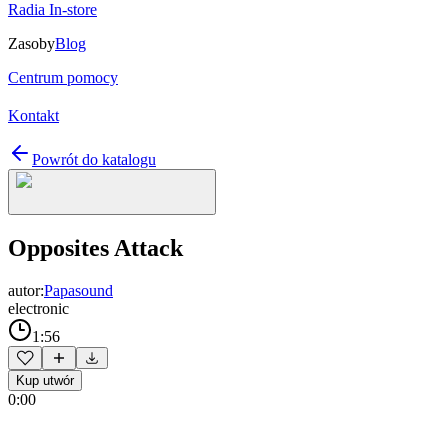
Radia In-store
Zasoby
Blog
Centrum pomocy
Kontakt
Powrót do katalogu
Opposites Attack
autor:
Papasound
electronic
1:56
Kup utwór
0:00