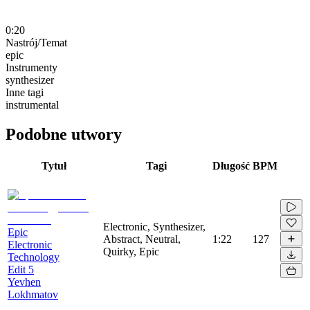
0:20
Nastrój/Temat
epic
Instrumenty
synthesizer
Inne tagi
instrumental
Podobne utwory
Tytuł
Tagi
Długość
BPM
Electronic, Synthesizer,
Epic
Abstract, Neutral,
1:22
127
Electronic
Quirky, Epic
Technology
Edit 5
Yevhen
Lokhmatov