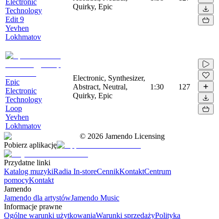
Electronic
Quirky, Epic
Technology
Edit 9
Yevhen
Lokhmatov
Electronic, Synthesizer,
Epic
Abstract, Neutral,
1:30
127
Electronic
Quirky, Epic
Technology
Loop
Yevhen
Lokhmatov
©
2026
Jamendo Licensing
Pobierz aplikację
Przydatne linki
Katalog muzyki
Radia In-store
Cennik
Kontakt
Centrum
pomocy
Kontakt
Jamendo
Jamendo dla artystów
Jamendo Music
Informacje prawne
Ogólne warunki użytkowania
Warunki sprzedaży
Polityka