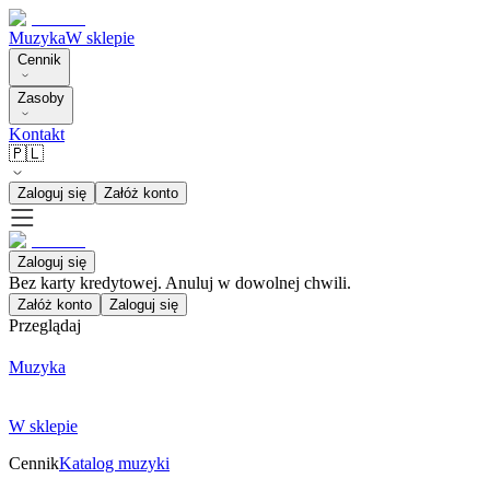
Muzyka
W sklepie
Cennik
Zasoby
Kontakt
🇵🇱
Zaloguj się
Załóż konto
Zaloguj się
Bez karty kredytowej. Anuluj w dowolnej chwili.
Załóż konto
Zaloguj się
Przeglądaj
Muzyka
W sklepie
Cennik
Katalog muzyki