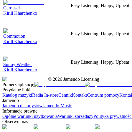
Easy Listening, Happy, Upbeat
Carousel
Kirill Kharchenko
Easy Listening, Happy, Upbeat
Commotion
Kirill Kharchenko
Easy Listening, Happy, Upbeat
Sunny Weather
Kirill Kharchenko
©
2026
Jamendo Licensing
Pobierz aplikację
Przydatne linki
Katalog muzyki
Radia In-store
Cennik
Kontakt
Centrum pomocy
Konta
Jamendo
Jamendo dla artystów
Jamendo Music
Informacje prawne
Ogólne warunki użytkowania
Warunki sprzedaży
Polityka prywatnośc
Obserwuj nas