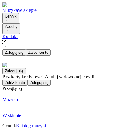
Muzyka
W sklepie
Cennik
Zasoby
Kontakt
🇵🇱
Zaloguj się
Załóż konto
Zaloguj się
Bez karty kredytowej. Anuluj w dowolnej chwili.
Załóż konto
Zaloguj się
Przeglądaj
Muzyka
W sklepie
Cennik
Katalog muzyki