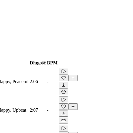
Długość
BPM
Happy, Peaceful
2:06
-
 Happy, Upbeat
2:07
-