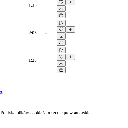
1:35
-
2:05
-
1:28
-
kt
i
Polityka plików cookie
Naruszenie praw autorskich