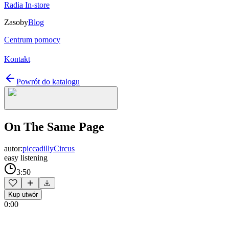
Radia In-store
Zasoby
Blog
Centrum pomocy
Kontakt
Powrót do katalogu
On The Same Page
autor:
piccadillyCircus
easy listening
3:50
Kup utwór
0:00