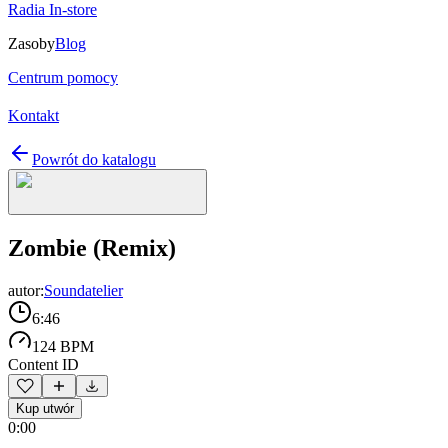
Radia In-store
Zasoby
Blog
Centrum pomocy
Kontakt
Powrót do katalogu
Zombie (Remix)
autor:
Soundatelier
6:46
124 BPM
Content ID
Kup utwór
0:00