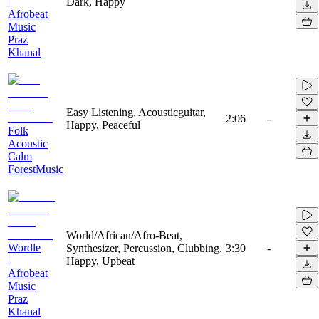
|
Dark, Happy
Afrobeat
Music
Praz
Khanal
Easy Listening, Acousticguitar,
2:06
-
Happy, Peaceful
Folk
Acoustic
Calm
ForestMusic
World/African/Afro-Beat,
Wordle
Synthesizer, Percussion, Clubbing,
3:30
-
|
Happy, Upbeat
Afrobeat
Music
Praz
Khanal