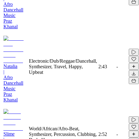
Afro
Dancehall
Music
Praz
Khanal
Electronic/Dub/Reggae/Dancehall,
Natalia
Synthesizer, Travel, Happy,
2:43
-
|
Upbeat
Afro
Dancehall
Music
Praz
Khanal
World/African/Afro-Beat,
Slime
Synthesizer, Percussion, Clubbing,
2:52
-