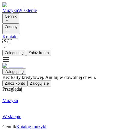
Muzyka
W sklepie
Cennik
Zasoby
Kontakt
🇵🇱
Zaloguj się
Załóż konto
Zaloguj się
Bez karty kredytowej. Anuluj w dowolnej chwili.
Załóż konto
Zaloguj się
Przeglądaj
Muzyka
W sklepie
Cennik
Katalog muzyki