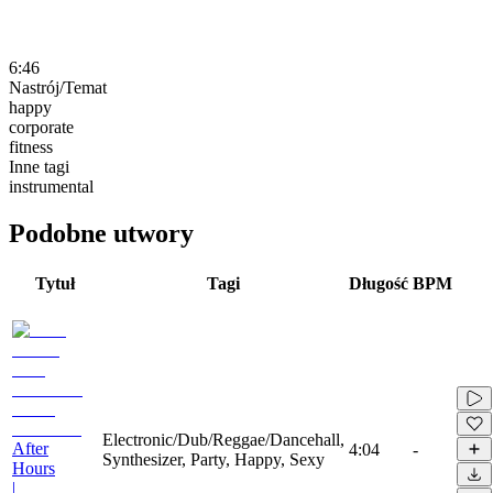
6:46
Nastrój/Temat
happy
corporate
fitness
Inne tagi
instrumental
Podobne utwory
Tytuł
Tagi
Długość
BPM
Electronic/Dub/Reggae/Dancehall,
After
4:04
-
Synthesizer, Party, Happy, Sexy
Hours
|