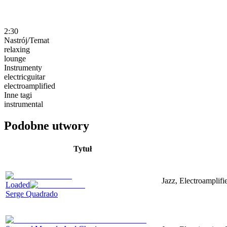
2:30
Nastrój/Temat
relaxing
lounge
Instrumenty
electricguitar
electroamplified
Inne tagi
instrumental
Podobne utwory
Tytuł
Jazz, Electroamplif
Loaded
Serge Quadrado