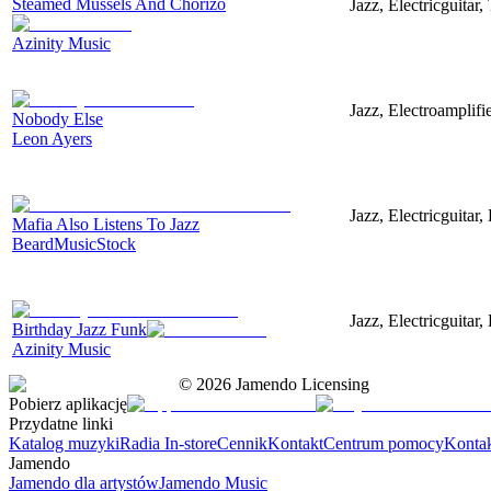
Steamed Mussels And Chorizo
Jazz, Electricguitar
Azinity Music
Jazz, Electroamplifi
Nobody Else
Leon Ayers
Jazz, Electricguitar
Mafia Also Listens To Jazz
BeardMusicStock
Jazz, Electricguitar
Birthday Jazz Funk
Azinity Music
©
2026
Jamendo Licensing
Pobierz aplikację
Przydatne linki
Katalog muzyki
Radia In-store
Cennik
Kontakt
Centrum pomocy
Konta
Jamendo
Jamendo dla artystów
Jamendo Music