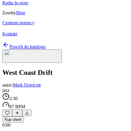
Radia In-store
Zasoby
Blog
Centrum pomocy
Kontakt
Powrót do katalogu
West Coast Drift
autor:
Mark Dorricott
jazz
2:30
87 BPM
Kup utwór
0:00