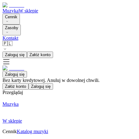
Muzyka
W sklepie
Cennik
Zasoby
Kontakt
🇵🇱
Zaloguj się
Załóż konto
Zaloguj się
Bez karty kredytowej. Anuluj w dowolnej chwili.
Załóż konto
Zaloguj się
Przeglądaj
Muzyka
W sklepie
Cennik
Katalog muzyki