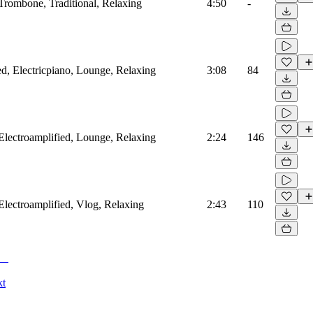
, Trombone, Traditional, Relaxing
4:50
-
ed, Electricpiano, Lounge, Relaxing
3:08
84
, Electroamplified, Lounge, Relaxing
2:24
146
, Electroamplified, Vlog, Relaxing
2:43
110
kt