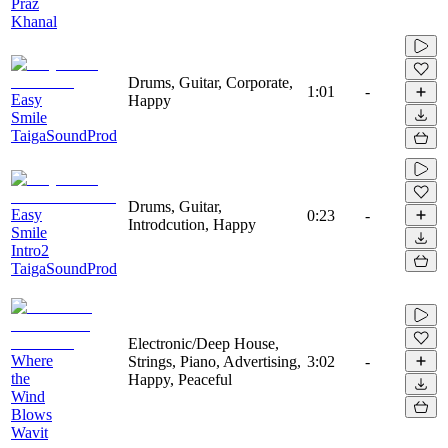
Praz
Khanal
Drums, Guitar, Corporate,
1:01
-
Easy
Happy
Smile
TaigaSoundProd
Drums, Guitar,
Easy
0:23
-
Introdcution, Happy
Smile
Intro2
TaigaSoundProd
Electronic/Deep House,
Where
Strings, Piano, Advertising,
3:02
-
the
Happy, Peaceful
Wind
Blows
Wavit