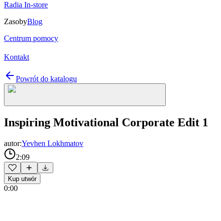
Radia In-store
Zasoby
Blog
Centrum pomocy
Kontakt
Powrót do katalogu
Inspiring Motivational Corporate Edit 1
autor:
Yevhen Lokhmatov
2:09
Kup utwór
0:00