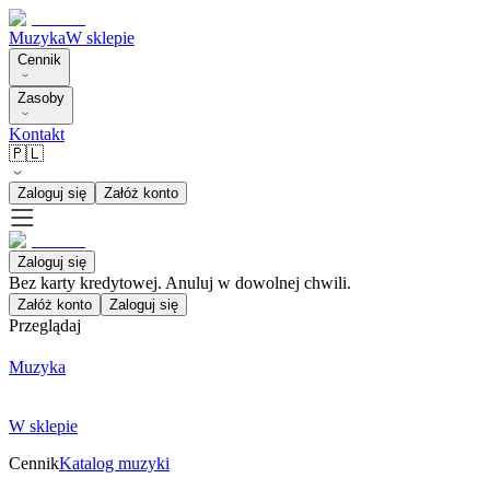
Muzyka
W sklepie
Cennik
Zasoby
Kontakt
🇵🇱
Zaloguj się
Załóż konto
Zaloguj się
Bez karty kredytowej. Anuluj w dowolnej chwili.
Załóż konto
Zaloguj się
Przeglądaj
Muzyka
W sklepie
Cennik
Katalog muzyki