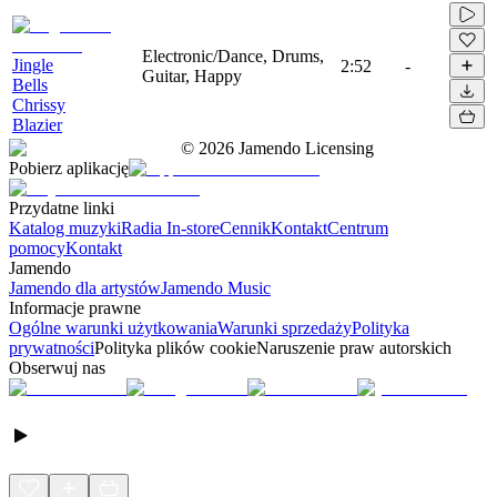
Electronic/Dance, Drums,
Jingle
2:52
-
Guitar, Happy
Bells
Chrissy
Blazier
©
2026
Jamendo Licensing
Pobierz aplikację
Przydatne linki
Katalog muzyki
Radia In-store
Cennik
Kontakt
Centrum
pomocy
Kontakt
Jamendo
Jamendo dla artystów
Jamendo Music
Informacje prawne
Ogólne warunki użytkowania
Warunki sprzedaży
Polityka
prywatności
Polityka plików cookie
Naruszenie praw autorskich
Obserwuj nas