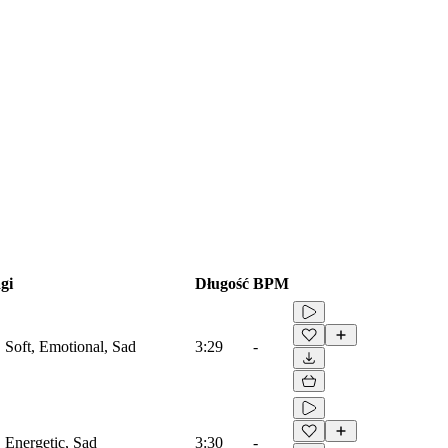
gi
Długość
BPM
, Soft, Emotional, Sad
3:29
-
, Energetic, Sad
3:30
-