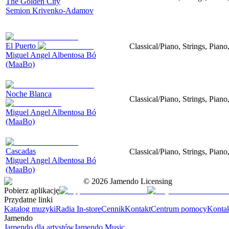
The Golden City
Semion Krivenko-Adamov
El Puerto
Classical/Piano, Strings, Piano
Miguel Angel Albentosa Bó
(MaaBo)
Noche Blanca
Classical/Piano, Strings, Pian
Miguel Angel Albentosa Bó
(MaaBo)
Cascadas
Classical/Piano, Strings, Piano
Miguel Angel Albentosa Bó
(MaaBo)
©
2026
Jamendo Licensing
Pobierz aplikację
Przydatne linki
Katalog muzyki
Radia In-store
Cennik
Kontakt
Centrum pomocy
Konta
Jamendo
Jamendo dla artystów
Jamendo Music