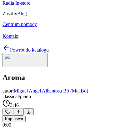
Radia In-store
Zasoby
Blog
Centrum pomocy
Kontakt
Powrót do katalogu
Aroma
autor:
Miguel Angel Albentosa Bó (MaaBo)
classical/piano
3:46
Kup utwór
0:00