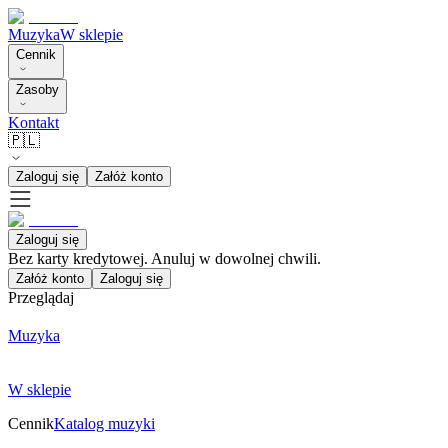
Muzyka
W sklepie
Cennik
Zasoby
Kontakt
🇵🇱
Zaloguj się
Załóż konto
Zaloguj się
Bez karty kredytowej. Anuluj w dowolnej chwili.
Załóż konto
Zaloguj się
Przeglądaj
Muzyka
W sklepie
Cennik
Katalog muzyki