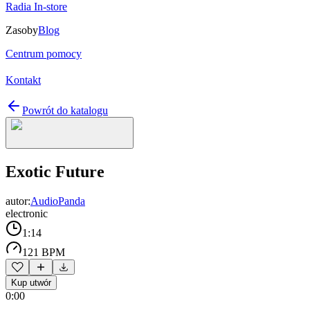
Radia In-store
Zasoby
Blog
Centrum pomocy
Kontakt
Powrót do katalogu
Exotic Future
autor:
AudioPanda
electronic
1:14
121 BPM
Kup utwór
0:00