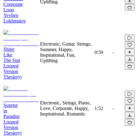
Uplifting
Corporate
Loop
Yevhen
Lokhmatov
Electronic, Guitar, Strings,
Shine
Summer, Happy,
0:59
-
Like
Inspirational, Fun,
The Sun
Uplifting
Looped
Version
Thesieryj
Electronic, Strings, Piano,
Sunrise
Love, Corporate, Happy,
1:52
-
in
Inspirational, Romantic
Paradise
Looped
Version
Thesieryj