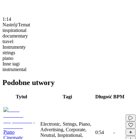
1:14
Nastrój/Temat
inspirational
documentary
travel
Instrumenty
strings
piano
Inne tagi
instrumental
Podobne utwory
Tytuł
Tagi
Długość
BPM
Electronic, Strings, Piano,
Advertising, Corporate,
Piano
0:54
-
Neutral, Inspirational,
Cinematic