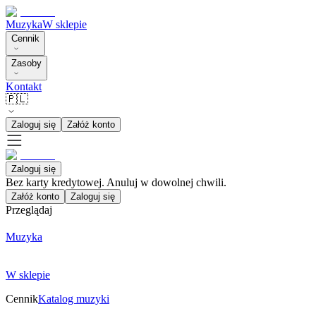
Muzyka
W sklepie
Cennik
Zasoby
Kontakt
🇵🇱
Zaloguj się
Załóż konto
Zaloguj się
Bez karty kredytowej. Anuluj w dowolnej chwili.
Załóż konto
Zaloguj się
Przeglądaj
Muzyka
W sklepie
Cennik
Katalog muzyki