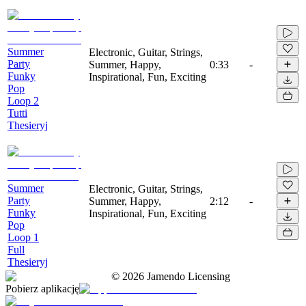
Summer
Electronic, Guitar, Strings,
Party
Summer, Happy,
0:33
-
Funky
Inspirational, Fun, Exciting
Pop
Loop 2
Tutti
Thesieryj
Summer
Electronic, Guitar, Strings,
Party
Summer, Happy,
2:12
-
Funky
Inspirational, Fun, Exciting
Pop
Loop 1
Full
Thesieryj
©
2026
Jamendo Licensing
Pobierz aplikację