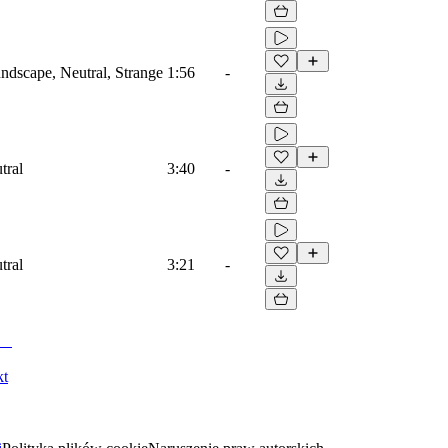
dscape, Neutral, Strange
1:56
-
tral
3:40
-
tral
3:21
-
kt