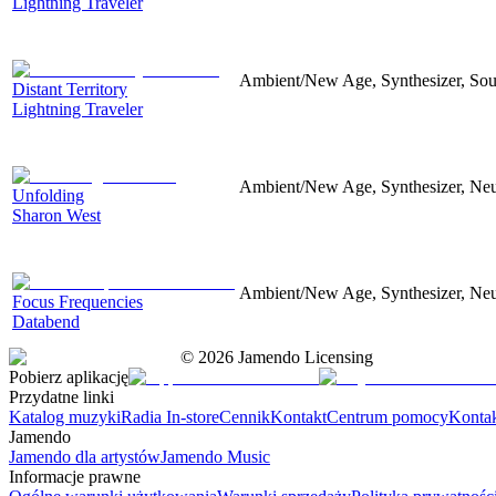
Lightning Traveler
Ambient/New Age, Synthesizer, Soun
Distant Territory
Lightning Traveler
Ambient/New Age, Synthesizer, Neu
Unfolding
Sharon West
Ambient/New Age, Synthesizer, Neu
Focus Frequencies
Databend
©
2026
Jamendo Licensing
Pobierz aplikację
Przydatne linki
Katalog muzyki
Radia In-store
Cennik
Kontakt
Centrum pomocy
Konta
Jamendo
Jamendo dla artystów
Jamendo Music
Informacje prawne