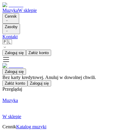
Muzyka
W sklepie
Cennik
Zasoby
Kontakt
🇵🇱
Zaloguj się
Załóż konto
Zaloguj się
Bez karty kredytowej. Anuluj w dowolnej chwili.
Załóż konto
Zaloguj się
Przeglądaj
Muzyka
W sklepie
Cennik
Katalog muzyki