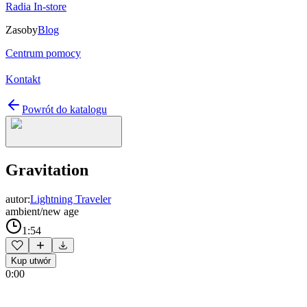
Radia In-store
Zasoby
Blog
Centrum pomocy
Kontakt
Powrót do katalogu
Gravitation
autor:
Lightning Traveler
ambient/new age
1:54
Kup utwór
0:00