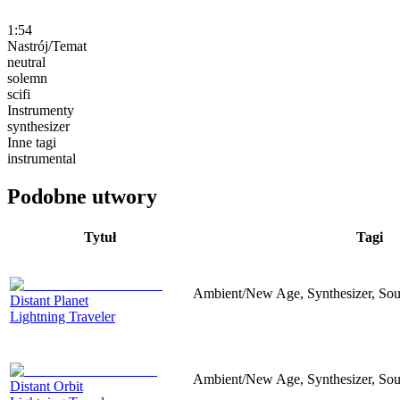
1:54
Nastrój/Temat
neutral
solemn
scifi
Instrumenty
synthesizer
Inne tagi
instrumental
Podobne utwory
Tytuł
Tagi
Ambient/New Age, Synthesizer, Sou
Distant Planet
Lightning Traveler
Ambient/New Age, Synthesizer, Sou
Distant Orbit