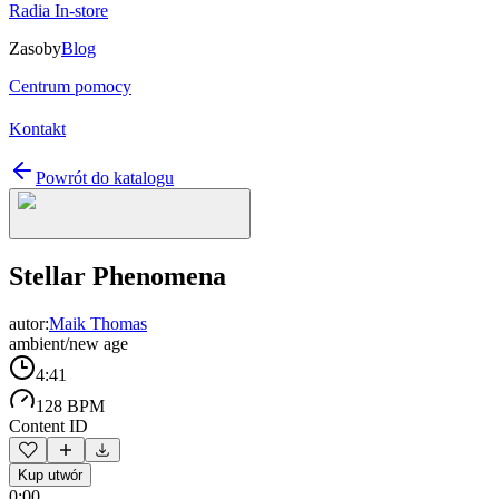
Radia In-store
Zasoby
Blog
Centrum pomocy
Kontakt
Powrót do katalogu
Stellar Phenomena
autor:
Maik Thomas
ambient/new age
4:41
128 BPM
Content ID
Kup utwór
0:00