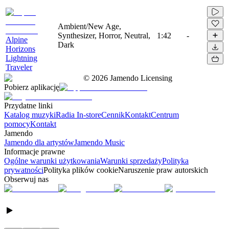
Ambient/New Age,
Synthesizer, Horror, Neutral,
1:42
-
Alpine
Dark
Horizons
Lightning
Traveler
©
2026
Jamendo Licensing
Pobierz aplikację
Przydatne linki
Katalog muzyki
Radia In-store
Cennik
Kontakt
Centrum
pomocy
Kontakt
Jamendo
Jamendo dla artystów
Jamendo Music
Informacje prawne
Ogólne warunki użytkowania
Warunki sprzedaży
Polityka
prywatności
Polityka plików cookie
Naruszenie praw autorskich
Obserwuj nas