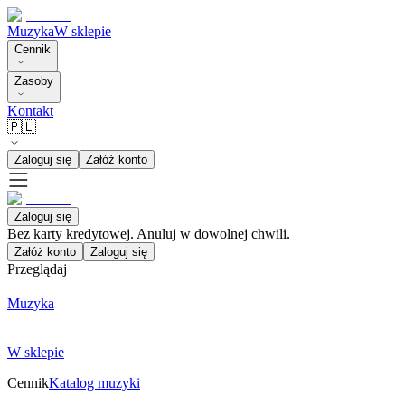
Muzyka
W sklepie
Cennik
Zasoby
Kontakt
🇵🇱
Zaloguj się
Załóż konto
Zaloguj się
Bez karty kredytowej. Anuluj w dowolnej chwili.
Załóż konto
Zaloguj się
Przeglądaj
Muzyka
W sklepie
Cennik
Katalog muzyki