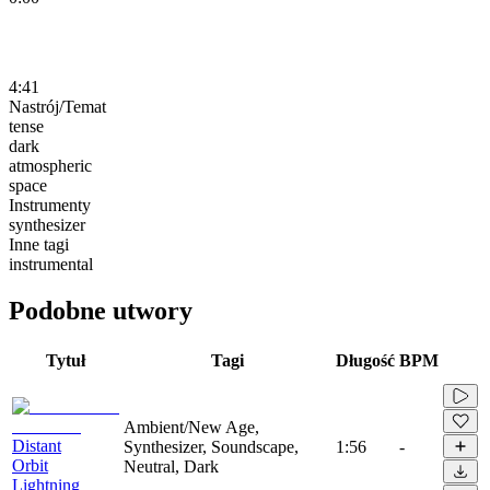
4:41
Nastrój/Temat
tense
dark
atmospheric
space
Instrumenty
synthesizer
Inne tagi
instrumental
Podobne utwory
Tytuł
Tagi
Długość
BPM
Ambient/New Age,
Distant
Synthesizer, Soundscape,
1:56
-
Orbit
Neutral, Dark
Lightning