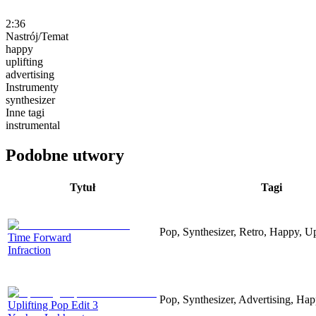
2:36
Nastrój/Temat
happy
uplifting
advertising
Instrumenty
synthesizer
Inne tagi
instrumental
Podobne utwory
Tytuł
Tagi
Pop, Synthesizer, Retro, Happy, Up
Time Forward
Infraction
Pop, Synthesizer, Advertising, Hap
Uplifting Pop Edit 3