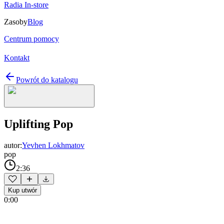
Radia In-store
Zasoby
Blog
Centrum pomocy
Kontakt
Powrót do katalogu
Uplifting Pop
autor:
Yevhen Lokhmatov
pop
2:36
Kup utwór
0:00