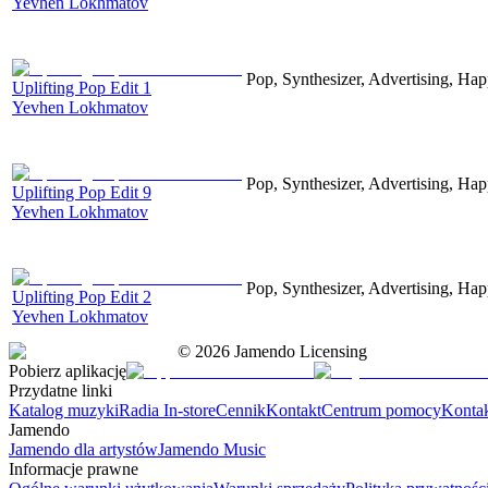
Yevhen Lokhmatov
Pop, Synthesizer, Advertising, Hap
Uplifting Pop Edit 1
Yevhen Lokhmatov
Pop, Synthesizer, Advertising, Hap
Uplifting Pop Edit 9
Yevhen Lokhmatov
Pop, Synthesizer, Advertising, Hap
Uplifting Pop Edit 2
Yevhen Lokhmatov
©
2026
Jamendo Licensing
Pobierz aplikację
Przydatne linki
Katalog muzyki
Radia In-store
Cennik
Kontakt
Centrum pomocy
Konta
Jamendo
Jamendo dla artystów
Jamendo Music
Informacje prawne