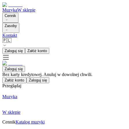
Muzyka
W sklepie
Cennik
Zasoby
Kontakt
🇵🇱
Zaloguj się
Załóż konto
Zaloguj się
Bez karty kredytowej. Anuluj w dowolnej chwili.
Załóż konto
Zaloguj się
Przeglądaj
Muzyka
W sklepie
Cennik
Katalog muzyki