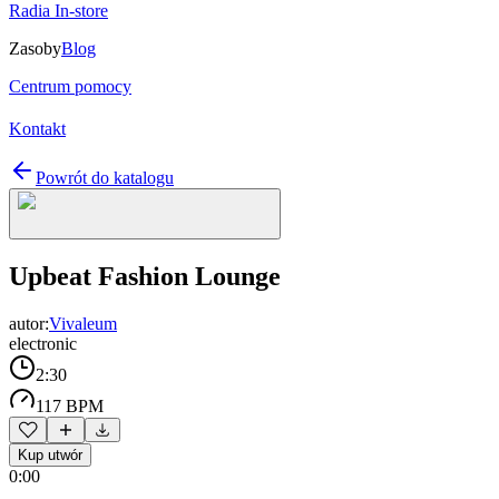
Radia In-store
Zasoby
Blog
Centrum pomocy
Kontakt
Powrót do katalogu
Upbeat Fashion Lounge
autor:
Vivaleum
electronic
2:30
117 BPM
Kup utwór
0:00