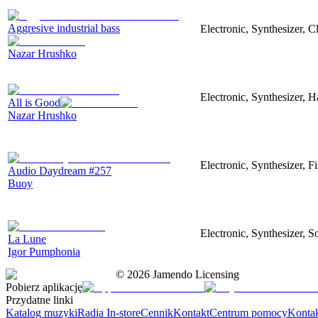
Aggresive industrial bass
Electronic, Synthesizer, 
Nazar Hrushko
Electronic, Synthesizer, 
All is Good
Nazar Hrushko
Electronic, Synthesizer, 
Audio Daydream #257
Buoy
Electronic, Synthesizer, S
La Lune
Igor Pumphonia
©
2026
Jamendo Licensing
Pobierz aplikację
Przydatne linki
Katalog muzyki
Radia In-store
Cennik
Kontakt
Centrum pomocy
Konta