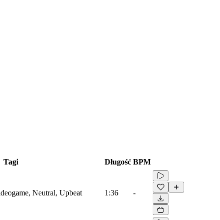
Tagi
Długość
BPM
Videogame, Neutral, Upbeat
1:36
-