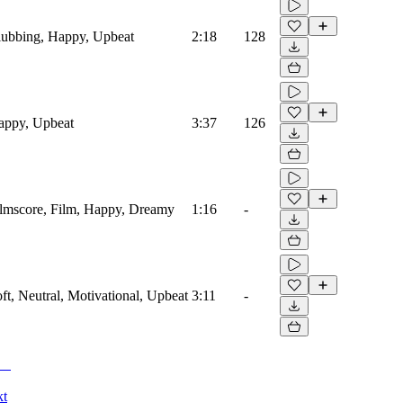
Clubbing, Happy, Upbeat
2:18
128
Happy, Upbeat
3:37
126
Filmscore, Film, Happy, Dreamy
1:16
-
oft, Neutral, Motivational, Upbeat
3:11
-
kt