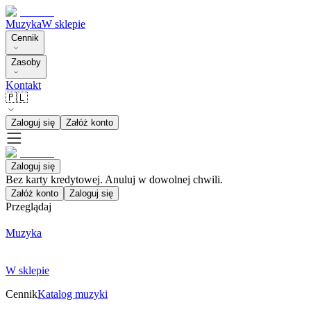
Muzyka
W sklepie
Cennik
Zasoby
Kontakt
🇵🇱
Zaloguj się
Załóż konto
Zaloguj się
Bez karty kredytowej. Anuluj w dowolnej chwili.
Załóż konto
Zaloguj się
Przeglądaj
Muzyka
W sklepie
Cennik
Katalog muzyki