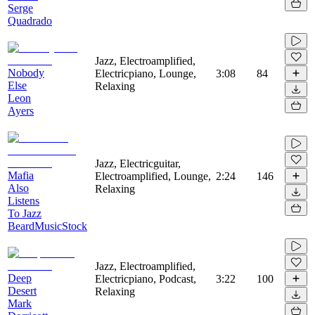
Serge
Quadrado
Jazz, Electroamplified,
Nobody
Electricpiano, Lounge,
3:08
84
Else
Relaxing
Leon
Ayers
Jazz, Electricguitar,
Mafia
Electroamplified, Lounge,
2:24
146
Also
Relaxing
Listens
To Jazz
BeardMusicStock
Jazz, Electroamplified,
Deep
Electricpiano, Podcast,
3:22
100
Desert
Relaxing
Mark