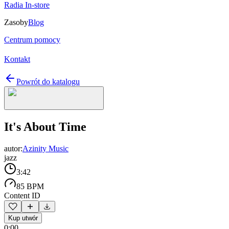
Radia In-store
Zasoby
Blog
Centrum pomocy
Kontakt
Powrót do katalogu
It's About Time
autor:
Azinity Music
jazz
3:42
85 BPM
Content ID
Kup utwór
0:00