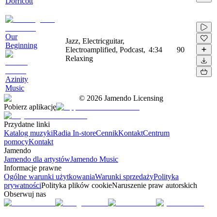
Dorricott
Our
Jazz, Electricguitar,
Beginning
Electroamplified, Podcast,
4:34
90
Relaxing
Azinity
Music
©
2026
Jamendo Licensing
Pobierz aplikację
Przydatne linki
Katalog muzyki
Radia In-store
Cennik
Kontakt
Centrum
pomocy
Kontakt
Jamendo
Jamendo dla artystów
Jamendo Music
Informacje prawne
Ogólne warunki użytkowania
Warunki sprzedaży
Polityka
prywatności
Polityka plików cookie
Naruszenie praw autorskich
Obserwuj nas