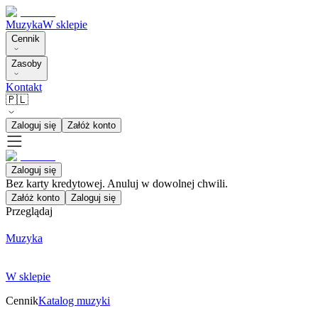
Muzyka
W sklepie
Cennik
Zasoby
Kontakt
🇵🇱
Zaloguj się
Załóż konto
Zaloguj się
Bez karty kredytowej. Anuluj w dowolnej chwili.
Załóż konto
Zaloguj się
Przeglądaj
Muzyka
W sklepie
Cennik
Katalog muzyki