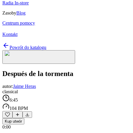
Radia In-store
Zasoby
Blog
Centrum pomocy
Kontakt
Powrót do katalogu
Después de la tormenta
autor:
Jaime Heras
classical
6:45
104 BPM
Kup utwór
0:00