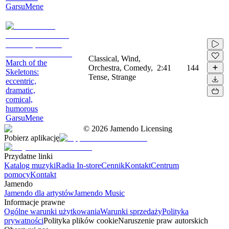
GarsuMene
Classical, Wind,
March of the
Orchestra, Comedy,
2:41
144
Skeletons:
Tense, Strange
eccentric,
dramatic,
comical,
humorous
GarsuMene
©
2026
Jamendo Licensing
Pobierz aplikację
Przydatne linki
Katalog muzyki
Radia In-store
Cennik
Kontakt
Centrum
pomocy
Kontakt
Jamendo
Jamendo dla artystów
Jamendo Music
Informacje prawne
Ogólne warunki użytkowania
Warunki sprzedaży
Polityka
prywatności
Polityka plików cookie
Naruszenie praw autorskich