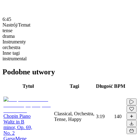
6:45
Nastrój/Temat
tense
drama
Instrumenty
orchestra
Inne tagi
instrumental
Podobne utwory
Tytuł
Tagi
Długość
BPM
Classical, Orchestra,
Chopin Piano
3:19
140
Tense, Happy
Waltz in B
minor, Op. 69,
No. 2
GarsuMene