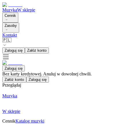
Muzyka
W sklepie
Cennik
Zasoby
Kontakt
🇵🇱
Zaloguj się
Załóż konto
Zaloguj się
Bez karty kredytowej. Anuluj w dowolnej chwili.
Załóż konto
Zaloguj się
Przeglądaj
Muzyka
W sklepie
Cennik
Katalog muzyki