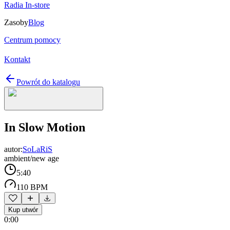
Radia In-store
Zasoby
Blog
Centrum pomocy
Kontakt
Powrót do katalogu
In Slow Motion
autor:
SoLaRiS
ambient/new age
5:40
110 BPM
Kup utwór
0:00