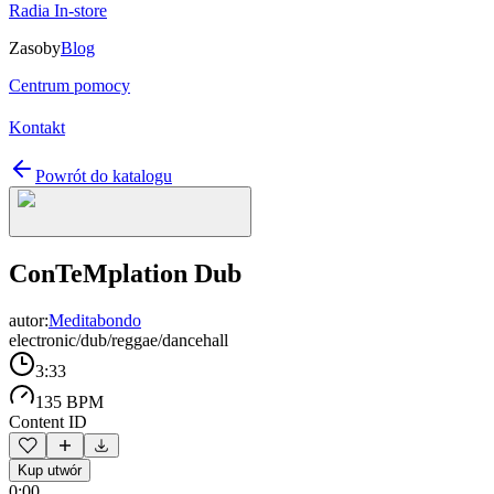
Radia In-store
Zasoby
Blog
Centrum pomocy
Kontakt
Powrót do katalogu
ConTeMplation Dub
autor:
Meditabondo
electronic/dub/reggae/dancehall
3:33
135 BPM
Content ID
Kup utwór
0:00