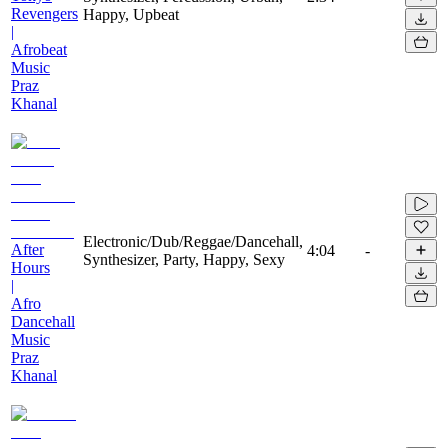
Revengers
Happy, Upbeat
|
Afrobeat
Music
Praz
Khanal
Electronic/Dub/Reggae/Dancehall,
After
4:04
-
Synthesizer, Party, Happy, Sexy
Hours
|
Afro
Dancehall
Music
Praz
Khanal