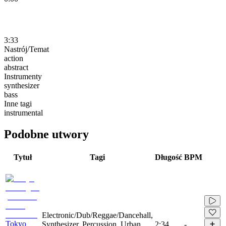
3:33
Nastrój/Temat
action
abstract
Instrumenty
synthesizer
bass
Inne tagi
instrumental
Podobne utwory
Tytuł
Tagi
Długość
BPM
Electronic/Dub/Reggae/Dancehall,
Tokyo
Synthesizer, Percussion, Urban,
2:34
-