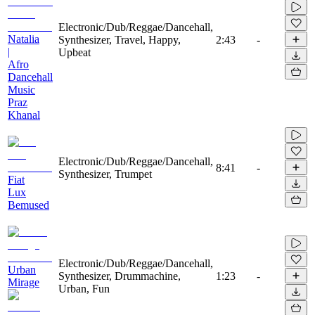
Electronic/Dub/Reggae/Dancehall,
Natalia
Synthesizer, Travel, Happy,
2:43
-
|
Upbeat
Afro
Dancehall
Music
Praz
Khanal
Electronic/Dub/Reggae/Dancehall,
8:41
-
Synthesizer, Trumpet
Fiat
Lux
Bemused
Electronic/Dub/Reggae/Dancehall,
Urban
Synthesizer, Drummachine,
1:23
-
Mirage
Urban, Fun