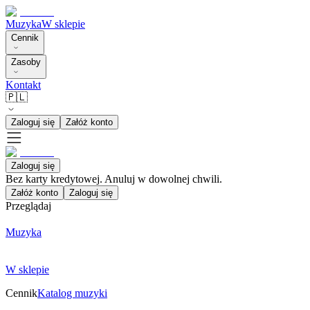
Muzyka
W sklepie
Cennik
Zasoby
Kontakt
🇵🇱
Zaloguj się
Załóż konto
Zaloguj się
Bez karty kredytowej. Anuluj w dowolnej chwili.
Załóż konto
Zaloguj się
Przeglądaj
Muzyka
W sklepie
Cennik
Katalog muzyki