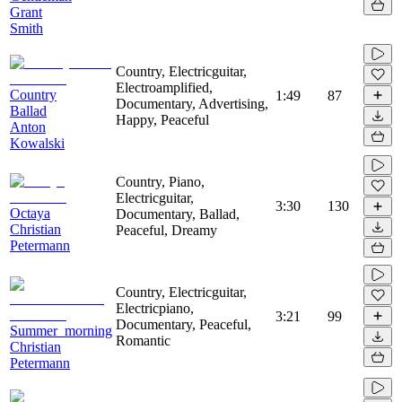
Grant
Smith
Country, Electricguitar,
Electroamplified,
Country
1:49
87
Documentary, Advertising,
Ballad
Happy, Peaceful
Anton
Kowalski
Country, Piano,
Electricguitar,
3:30
130
Octaya
Documentary, Ballad,
Christian
Peaceful, Dreamy
Petermann
Country, Electricguitar,
Electricpiano,
3:21
99
Documentary, Peaceful,
Summer_morning
Romantic
Christian
Petermann