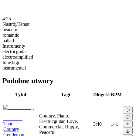
4:25
Nastrój/Temat
peaceful
romantic
ballad
Instrumenty
electricguitar
electroamplified
Inne tagi
instrumental
Podobne utwory
Tytuł
Tagi
Długość
BPM
Country, Piano,
Electricguitar, Love,
That
3:40
141
Commercial, Happy,
Country
Peaceful
Gentleman