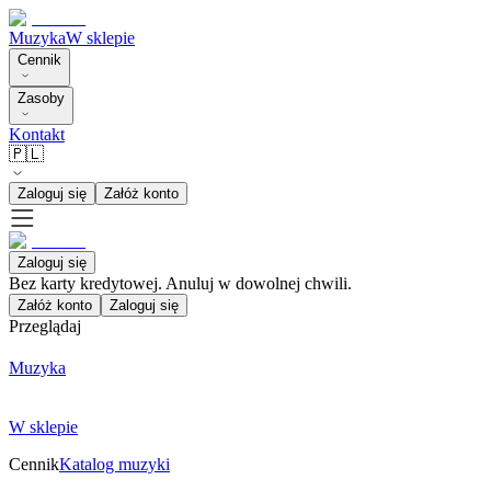
Muzyka
W sklepie
Cennik
Zasoby
Kontakt
🇵🇱
Zaloguj się
Załóż konto
Zaloguj się
Bez karty kredytowej. Anuluj w dowolnej chwili.
Załóż konto
Zaloguj się
Przeglądaj
Muzyka
W sklepie
Cennik
Katalog muzyki