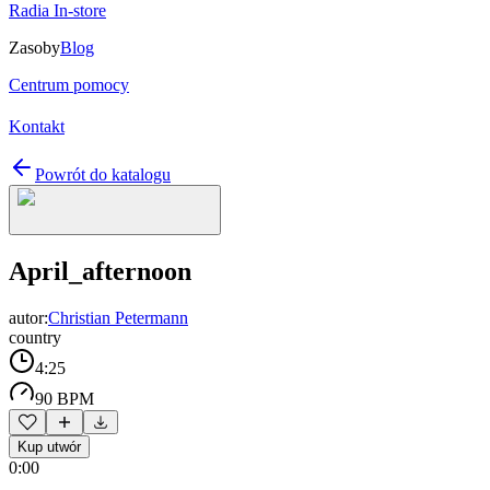
Radia In-store
Zasoby
Blog
Centrum pomocy
Kontakt
Powrót do katalogu
April_afternoon
autor:
Christian Petermann
country
4:25
90 BPM
Kup utwór
0:00