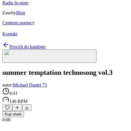
Radia In-store
Zasoby
Blog
Centrum pomocy
Kontakt
Powrót do katalogu
summer temptation technosong vol.3
autor:
Michael Daniel 75
4:41
140 BPM
Kup utwór
0:00