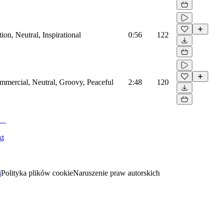
on, Neutral, Inspirational
0:56
122
mmercial, Neutral, Groovy, Peaceful
2:48
120
kt
i
Polityka plików cookie
Naruszenie praw autorskich