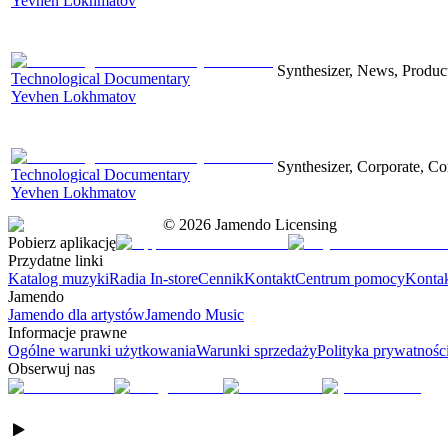
Yevhen Lokhmatov
Synthesizer, News, Producti
Technological Documentary
Yevhen Lokhmatov
Synthesizer, Corporate, Co
Technological Documentary
Yevhen Lokhmatov
©
2026
Jamendo Licensing
Pobierz aplikację
Przydatne linki
Katalog muzyki
Radia In-store
Cennik
Kontakt
Centrum pomocy
Konta
Jamendo
Jamendo dla artystów
Jamendo Music
Informacje prawne
Ogólne warunki użytkowania
Warunki sprzedaży
Polityka prywatnośc
Obserwuj nas