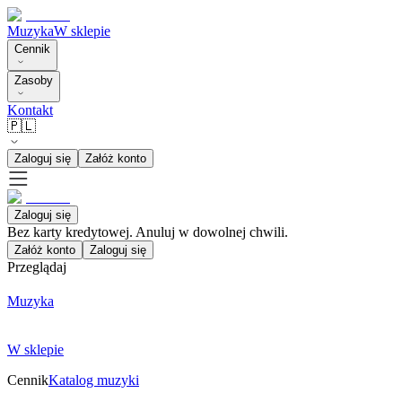
Muzyka
W sklepie
Cennik
Zasoby
Kontakt
🇵🇱
Zaloguj się
Załóż konto
Zaloguj się
Bez karty kredytowej. Anuluj w dowolnej chwili.
Załóż konto
Zaloguj się
Przeglądaj
Muzyka
W sklepie
Cennik
Katalog muzyki