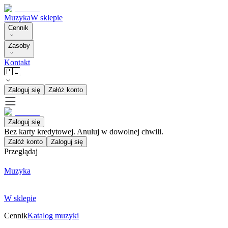
Muzyka
W sklepie
Cennik
Zasoby
Kontakt
🇵🇱
Zaloguj się
Załóż konto
Zaloguj się
Bez karty kredytowej. Anuluj w dowolnej chwili.
Załóż konto
Zaloguj się
Przeglądaj
Muzyka
W sklepie
Cennik
Katalog muzyki