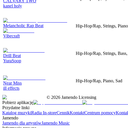
CALVARY TWO
kanel holy
Melancholic Rap Beat
Hip-Hop/Rap, Strings, Piano
Vibecraft
Hip-Hop/Rap, Strings, Bass,
Drill Beat
YuraSoop
Hip-Hop/Rap, Piano, Sad
Near Miss
ill effects
©
2026
Jamendo Licensing
Pobierz aplikację
Przydatne linki
Katalog muzyki
Radia In-store
Cennik
Kontakt
Centrum pomocy
Konta
Jamendo
Jamendo dla artystów
Jamendo Music