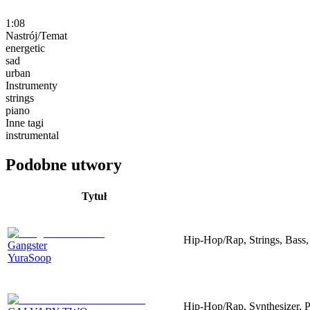
1:08
Nastrój/Temat
energetic
sad
urban
Instrumenty
strings
piano
Inne tagi
instrumental
Podobne utwory
Tytuł
Hip-Hop/Rap, Strings, Bass,
Gangster
YuraSoop
Hip-Hop/Rap, Synthesizer, P