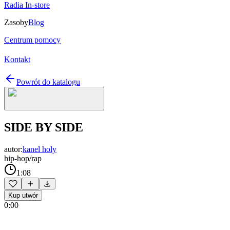
Radia In-store
Zasoby
Blog
Centrum pomocy
Kontakt
Powrót do katalogu
SIDE BY SIDE
autor:
kanel holy
hip-hop/rap
1:08
Kup utwór
0:00