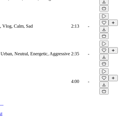
, Vlog, Calm, Sad
2:13
-
 Urban, Neutral, Energetic, Aggressive
2:35
-
4:00
-
kt