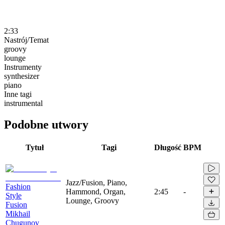
2:33
Nastrój/Temat
groovy
lounge
Instrumenty
synthesizer
piano
Inne tagi
instrumental
Podobne utwory
Tytuł
Tagi
Długość
BPM
Jazz/Fusion, Piano,
Fashion
Hammond, Organ,
2:45
-
Style
Lounge, Groovy
Fusion
Mikhail
Chugunov