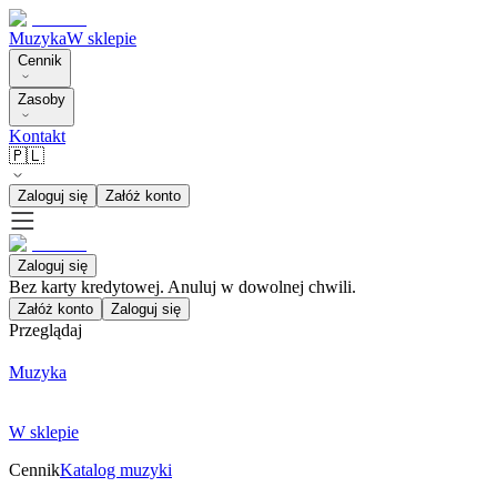
Muzyka
W sklepie
Cennik
Zasoby
Kontakt
🇵🇱
Zaloguj się
Załóż konto
Zaloguj się
Bez karty kredytowej. Anuluj w dowolnej chwili.
Załóż konto
Zaloguj się
Przeglądaj
Muzyka
W sklepie
Cennik
Katalog muzyki