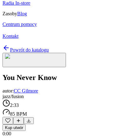
Radia In-store
Zasoby
Blog
Centrum pomocy
Kontakt
Powrót do katalogu
You Never Know
autor:
CC Gilmore
jazz/fusion
2:33
85 BPM
Kup utwór
0:00