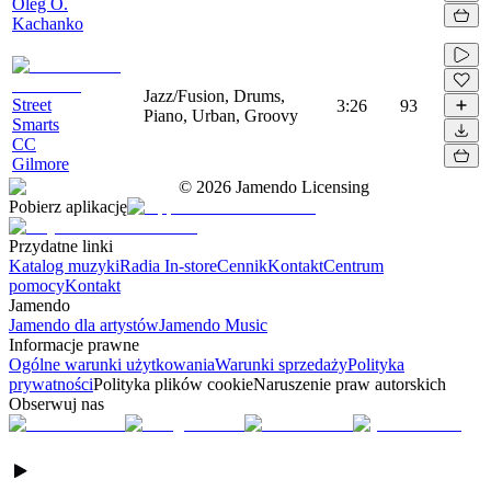
Oleg O.
Kachanko
Jazz/Fusion, Drums,
Street
3:26
93
Piano, Urban, Groovy
Smarts
CC
Gilmore
©
2026
Jamendo Licensing
Pobierz aplikację
Przydatne linki
Katalog muzyki
Radia In-store
Cennik
Kontakt
Centrum
pomocy
Kontakt
Jamendo
Jamendo dla artystów
Jamendo Music
Informacje prawne
Ogólne warunki użytkowania
Warunki sprzedaży
Polityka
prywatności
Polityka plików cookie
Naruszenie praw autorskich
Obserwuj nas