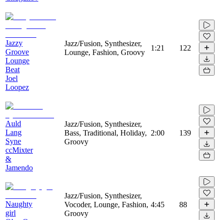
Jazzy
Jazz/Fusion, Synthesizer,
1:21
122
Groove
Lounge, Fashion, Groovy
Lounge
Beat
Joel
Loopez
Auld
Jazz/Fusion, Synthesizer,
Lang
Bass, Traditional, Holiday,
2:00
139
Syne
Groovy
ccMixter
&
Jamendo
Jazz/Fusion, Synthesizer,
Naughty
Vocoder, Lounge, Fashion,
4:45
88
girl
Groovy