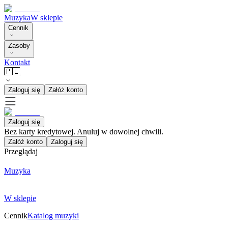
Muzyka
W sklepie
Cennik
Zasoby
Kontakt
🇵🇱
Zaloguj się
Załóż konto
Zaloguj się
Bez karty kredytowej. Anuluj w dowolnej chwili.
Załóż konto
Zaloguj się
Przeglądaj
Muzyka
W sklepie
Cennik
Katalog muzyki