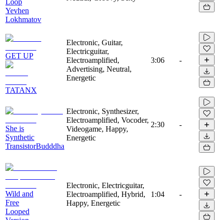
Loop
Yevhen
Lokhmatov
Electronic, Guitar,
Electricguitar,
GET UP
Electroamplified,
3:06
-
Advertising, Neutral,
Energetic
TATANX
Electronic, Synthesizer,
Electroamplified, Vocoder,
2:30
-
She is
Videogame, Happy,
Synthetic
Energetic
TransistorBudddha
Electronic, Electricguitar,
Wild and
Electroamplified, Hybrid,
1:04
-
Free
Happy, Energetic
Looped