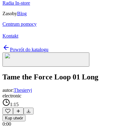
Radia In-store
Zasoby
Blog
Centrum pomocy
Kontakt
Powrót do katalogu
Tame the Force Loop 01 Long
autor:
Thesieryj
electronic
1:15
Kup utwór
0:00