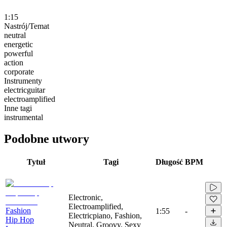
1:15
Nastrój/Temat
neutral
energetic
powerful
action
corporate
Instrumenty
electricguitar
electroamplified
Inne tagi
instrumental
Podobne utwory
Tytuł
Tagi
Długość
BPM
Electronic,
Electroamplified,
Fashion
1:55
-
Electricpiano, Fashion,
Hip Hop
Neutral, Groovy, Sexy