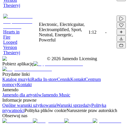
Version
Thesieryj
Electronic, Electricguitar,
Electroamplified, Sport,
Hearts in
1:12
-
Neutral, Energetic,
Fire
Powerful
Looped
Version
Thesieryj
©
2026
Jamendo Licensing
Pobierz aplikację
Przydatne linki
Katalog muzyki
Radia In-store
Cennik
Kontakt
Centrum
pomocy
Kontakt
Jamendo
Jamendo dla artystów
Jamendo Music
Informacje prawne
Ogólne warunki użytkowania
Warunki sprzedaży
Polityka
prywatności
Polityka plików cookie
Naruszenie praw autorskich
Obserwuj nas