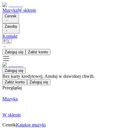
Muzyka
W sklepie
Cennik
Zasoby
Kontakt
🇵🇱
Zaloguj się
Załóż konto
Zaloguj się
Bez karty kredytowej. Anuluj w dowolnej chwili.
Załóż konto
Zaloguj się
Przeglądaj
Muzyka
W sklepie
Cennik
Katalog muzyki