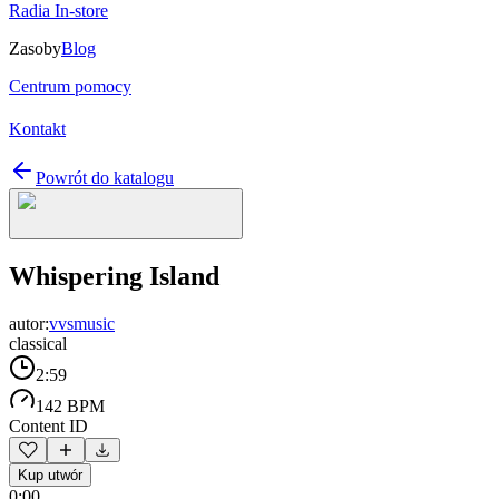
Radia In-store
Zasoby
Blog
Centrum pomocy
Kontakt
Powrót do katalogu
Whispering Island
autor:
vvsmusic
classical
2:59
142 BPM
Content ID
Kup utwór
0:00