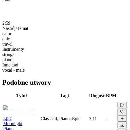
2:59
Nastrój/Temat
calm
epic
travel
Instrumenty
strings
piano
Inne tagi
vocal - male
Podobne utwory
Tytuł
Tagi
Długość
BPM
Epic
Classical, Piano, Epic
3:11
-
Moonlight
Piano