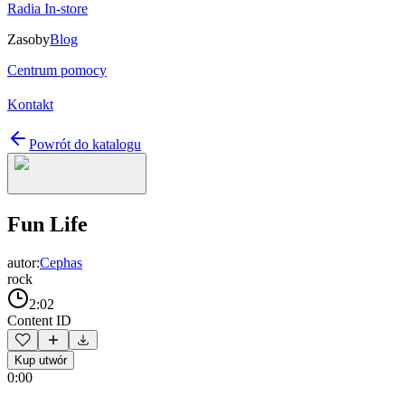
Radia In-store
Zasoby
Blog
Centrum pomocy
Kontakt
Powrót do katalogu
Fun Life
autor:
Cephas
rock
2:02
Content ID
Kup utwór
0:00