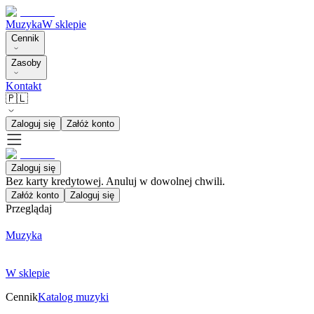
Muzyka
W sklepie
Cennik
Zasoby
Kontakt
🇵🇱
Zaloguj się
Załóż konto
Zaloguj się
Bez karty kredytowej. Anuluj w dowolnej chwili.
Załóż konto
Zaloguj się
Przeglądaj
Muzyka
W sklepie
Cennik
Katalog muzyki