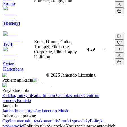
Summer, Happy, Fun
Promo
Thesieryj
Rock, Drums, Guitar,
1974
Trumpet, Filmscore,
4:29
-
Corporate, Film, Happy,
Uplifting
Stefan
Kartenberg
©
2026
Jamendo Licensing
Pobierz aplikację
Przydatne linki
Katalog muzyki
Radia In-store
Cennik
Kontakt
Centrum
pomocy
Kontakt
Jamendo
Jamendo dla artystów
Jamendo Music
Informacje prawne
Ogólne warunki użytkowania
Warunki sprzedaży
Polityka
prywatności
Polityka plików cookie
Naruszenie praw autorskich