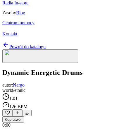
Radia In-store
Zasoby
Blog
Centrum pomocy
Kontakt
Powrót do katalogu
Dynamic Energetic Drums
autor:
Nargo
world/ethnic
1:01
126 BPM
Kup utwór
0:00