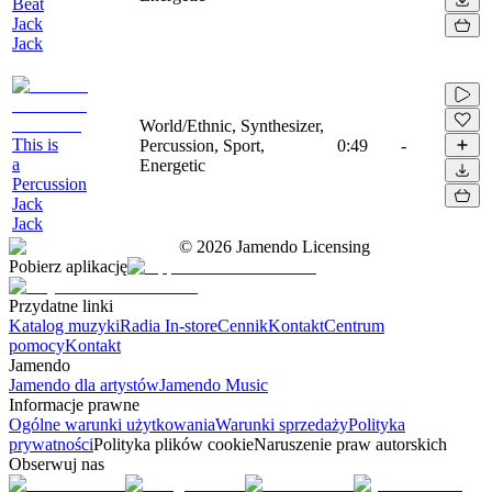
Beat
Jack
Jack
World/Ethnic, Synthesizer,
This is
Percussion, Sport,
0:49
-
a
Energetic
Percussion
Jack
Jack
©
2026
Jamendo Licensing
Pobierz aplikację
Przydatne linki
Katalog muzyki
Radia In-store
Cennik
Kontakt
Centrum
pomocy
Kontakt
Jamendo
Jamendo dla artystów
Jamendo Music
Informacje prawne
Ogólne warunki użytkowania
Warunki sprzedaży
Polityka
prywatności
Polityka plików cookie
Naruszenie praw autorskich
Obserwuj nas