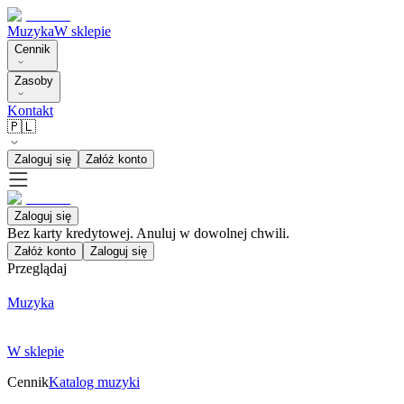
Muzyka
W sklepie
Cennik
Zasoby
Kontakt
🇵🇱
Zaloguj się
Załóż konto
Zaloguj się
Bez karty kredytowej. Anuluj w dowolnej chwili.
Załóż konto
Zaloguj się
Przeglądaj
Muzyka
W sklepie
Cennik
Katalog muzyki