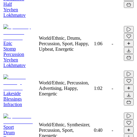
Half
Yevhen
Lokhmatov
World/Ethnic, Drums,
Epic
Percussion, Sport, Happy,
1:06
-
Stomp
Upbeat, Energetic
Percussion
Yevhen
Lokhmatov
World/Ethnic, Percussion,
Advertising, Happy,
1:02
-
Lakeside
Energetic
Blessings
Infraction
World/Ethnic, Synthesizer,
Sport
Percussion, Sport,
0:40
-
Drum
Energetic