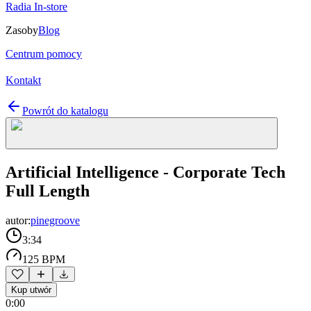
Radia In-store
Zasoby
Blog
Centrum pomocy
Kontakt
Powrót do katalogu
Artificial Intelligence - Corporate Tech
Full Length
autor:
pinegroove
3:34
125 BPM
Kup utwór
0:00