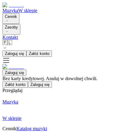
Muzyka
W sklepie
Cennik
Zasoby
Kontakt
🇵🇱
Zaloguj się
Załóż konto
Zaloguj się
Bez karty kredytowej. Anuluj w dowolnej chwili.
Załóż konto
Zaloguj się
Przeglądaj
Muzyka
W sklepie
Cennik
Katalog muzyki