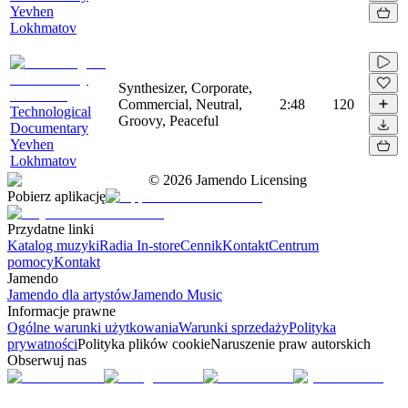
Yevhen
Lokhmatov
Synthesizer, Corporate,
Commercial, Neutral,
2:48
120
Technological
Groovy, Peaceful
Documentary
Yevhen
Lokhmatov
©
2026
Jamendo Licensing
Pobierz aplikację
Przydatne linki
Katalog muzyki
Radia In-store
Cennik
Kontakt
Centrum
pomocy
Kontakt
Jamendo
Jamendo dla artystów
Jamendo Music
Informacje prawne
Ogólne warunki użytkowania
Warunki sprzedaży
Polityka
prywatności
Polityka plików cookie
Naruszenie praw autorskich
Obserwuj nas