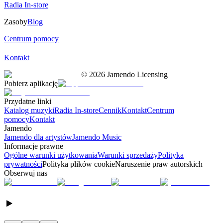
Radia In-store
Zasoby
Blog
Centrum pomocy
Kontakt
©
2026
Jamendo Licensing
Pobierz aplikację
Przydatne linki
Katalog muzyki
Radia In-store
Cennik
Kontakt
Centrum
pomocy
Kontakt
Jamendo
Jamendo dla artystów
Jamendo Music
Informacje prawne
Ogólne warunki użytkowania
Warunki sprzedaży
Polityka
prywatności
Polityka plików cookie
Naruszenie praw autorskich
Obserwuj nas