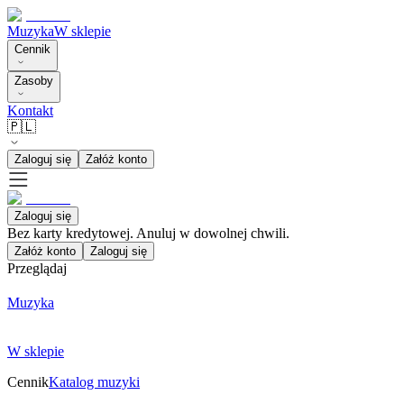
Muzyka
W sklepie
Cennik
Zasoby
Kontakt
🇵🇱
Zaloguj się
Załóż konto
Zaloguj się
Bez karty kredytowej. Anuluj w dowolnej chwili.
Załóż konto
Zaloguj się
Przeglądaj
Muzyka
W sklepie
Cennik
Katalog muzyki