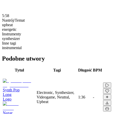
5:58
Nastrój/Temat
upbeat
energetic
Instrumenty
synthesizer
Inne tagi
instrumental
Podobne utwory
Tytuł
Tagi
Długość
BPM
Synth Pop
Electronic, Synthesizer,
Long
Videogame, Neutral,
1:36
-
Logo
Upbeat
Nazar