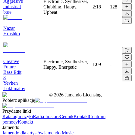
Aggresive
Electronic, Synthesizer,
industrial
Clubbing, Happy,
2:18
128
bass
Upbeat
Nazar
Hrushko
Creative
Electronic, Synthesizer,
1:09
-
Future
Happy, Energetic
Bass Edit
8
Yevhen
Lokhmatov
©
2026
Jamendo Licensing
Pobierz aplikację
Przydatne linki
Katalog muzyki
Radia In-store
Cennik
Kontakt
Centrum
pomocy
Kontakt
Jamendo
Jamendo dla artystów
Jamendo Music