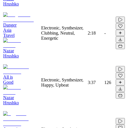
Hrushko
Danger
Electronic, Synthesizer,
Asia
Clubbing, Neutral,
2:18
-
Travel
Energetic
Nazar
Hrushko
All is
Electronic, Synthesizer,
Good
3:37
126
Happy, Upbeat
Nazar
Hrushko