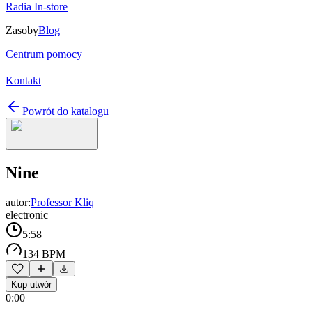
Radia In-store
Zasoby
Blog
Centrum pomocy
Kontakt
Powrót do katalogu
Nine
autor:
Professor Kliq
electronic
5:58
134 BPM
Kup utwór
0:00