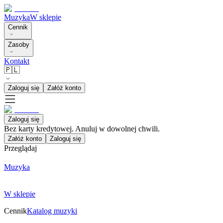
Muzyka
W sklepie
Cennik
Zasoby
Kontakt
🇵🇱
Zaloguj się
Załóż konto
Zaloguj się
Bez karty kredytowej. Anuluj w dowolnej chwili.
Załóż konto
Zaloguj się
Przeglądaj
Muzyka
W sklepie
Cennik
Katalog muzyki