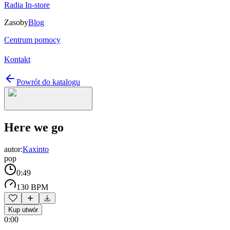
Radia In-store
Zasoby
Blog
Centrum pomocy
Kontakt
Powrót do katalogu
Here we go
autor:
Kaxinto
pop
0:49
130 BPM
Kup utwór
0:00