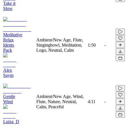
Take it
Slow
Meditative
Relax
Ambient/New Age, Flute,
Idents
Singingbowl, Meditation,
1:50
-
Pack
Logo, Neutral, Calm
Alex
Saym
Gentle
Ambient/New Age, Wind,
Wind
Flute, Nature, Neutral,
4:11
-
Calm, Peaceful
Luiza_D