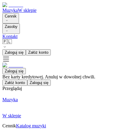
Muzyka
W sklepie
Cennik
Zasoby
Kontakt
🇵🇱
Zaloguj się
Załóż konto
Zaloguj się
Bez karty kredytowej. Anuluj w dowolnej chwili.
Załóż konto
Zaloguj się
Przeglądaj
Muzyka
W sklepie
Cennik
Katalog muzyki