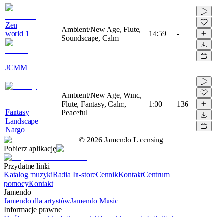
Zen
Ambient/New Age, Flute,
world 1
14:59
-
Soundscape, Calm
JCMM
Ambient/New Age, Wind,
Flute, Fantasy, Calm,
1:00
136
Fantasy
Peaceful
Landscape
Nargo
©
2026
Jamendo Licensing
Pobierz aplikację
Przydatne linki
Katalog muzyki
Radia In-store
Cennik
Kontakt
Centrum
pomocy
Kontakt
Jamendo
Jamendo dla artystów
Jamendo Music
Informacje prawne