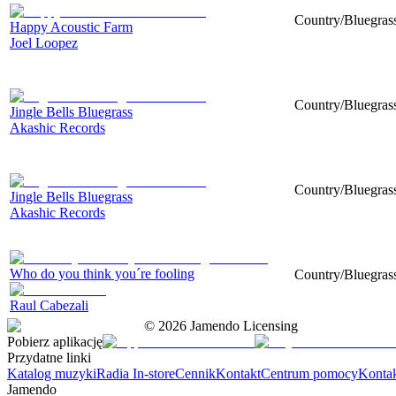
Country/Bluegrass
Happy Acoustic Farm
Joel Loopez
Country/Bluegrass
Jingle Bells Bluegrass
Akashic Records
Country/Bluegrass
Jingle Bells Bluegrass
Akashic Records
Who do you think you´re fooling
Country/Bluegrass
Raul Cabezali
©
2026
Jamendo Licensing
Pobierz aplikację
Przydatne linki
Katalog muzyki
Radia In-store
Cennik
Kontakt
Centrum pomocy
Konta
Jamendo