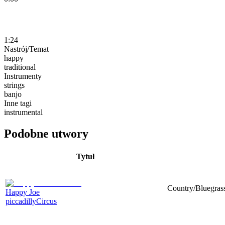
1:24
Nastrój/Temat
happy
traditional
Instrumenty
strings
banjo
Inne tagi
instrumental
Podobne utwory
Tytuł
Country/Bluegrass
Happy Joe
piccadillyCircus