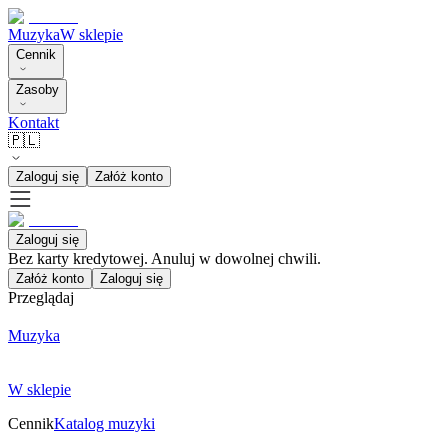
Muzyka
W sklepie
Cennik
Zasoby
Kontakt
🇵🇱
Zaloguj się
Załóż konto
Zaloguj się
Bez karty kredytowej. Anuluj w dowolnej chwili.
Załóż konto
Zaloguj się
Przeglądaj
Muzyka
W sklepie
Cennik
Katalog muzyki