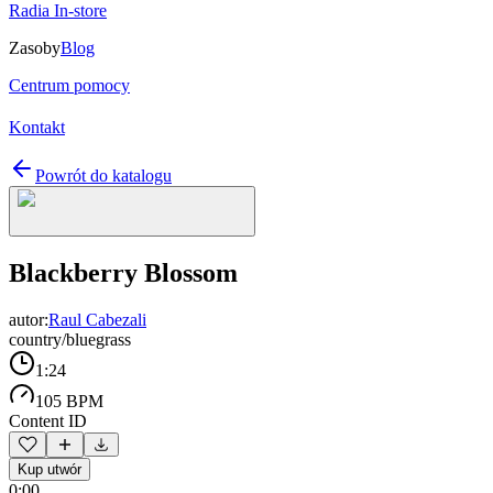
Radia In-store
Zasoby
Blog
Centrum pomocy
Kontakt
Powrót do katalogu
Blackberry Blossom
autor:
Raul Cabezali
country/bluegrass
1:24
105 BPM
Content ID
Kup utwór
0:00