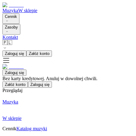
Muzyka
W sklepie
Cennik
Zasoby
Kontakt
🇵🇱
Zaloguj się
Załóż konto
Zaloguj się
Bez karty kredytowej. Anuluj w dowolnej chwili.
Załóż konto
Zaloguj się
Przeglądaj
Muzyka
W sklepie
Cennik
Katalog muzyki