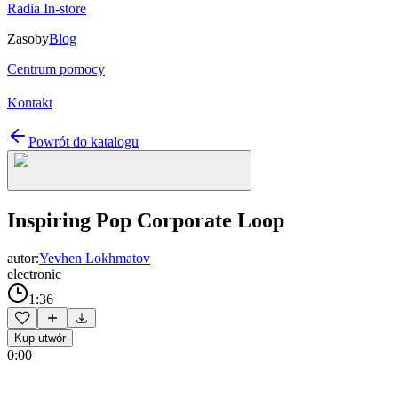
Radia In-store
Zasoby
Blog
Centrum pomocy
Kontakt
Powrót do katalogu
Inspiring Pop Corporate Loop
autor:
Yevhen Lokhmatov
electronic
1:36
Kup utwór
0:00