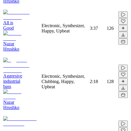
Hrushko
All is
Electronic, Synthesizer,
Good
3:37
126
Happy, Upbeat
Nazar
Hrushko
Aggresive
Electronic, Synthesizer,
industrial
Clubbing, Happy,
2:18
128
bass
Upbeat
Nazar
Hrushko