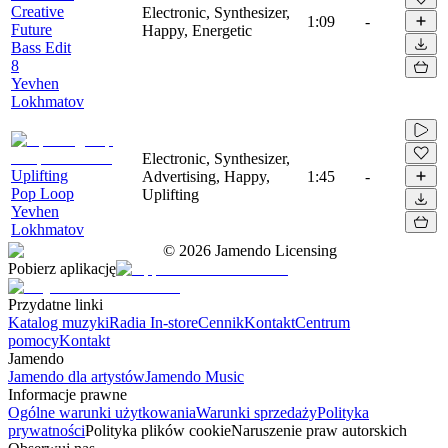
Creative
Electronic, Synthesizer,
1:09
-
Future
Happy, Energetic
Bass Edit
8
Yevhen
Lokhmatov
Electronic, Synthesizer,
Uplifting
Advertising, Happy,
1:45
-
Pop Loop
Uplifting
Yevhen
Lokhmatov
©
2026
Jamendo Licensing
Pobierz aplikację
Przydatne linki
Katalog muzyki
Radia In-store
Cennik
Kontakt
Centrum
pomocy
Kontakt
Jamendo
Jamendo dla artystów
Jamendo Music
Informacje prawne
Ogólne warunki użytkowania
Warunki sprzedaży
Polityka
prywatności
Polityka plików cookie
Naruszenie praw autorskich