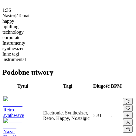
1:36
Nastrój/Temat
happy
uplifting
technology
corporate
Instrumenty
synthesizer
Inne tagi
instrumental
Podobne utwory
Tytuł
Tagi
Długość
BPM
Retro
Electronic, Synthesizer,
synthwave
2:31
-
Retro, Happy, Nostalgic
Nazar