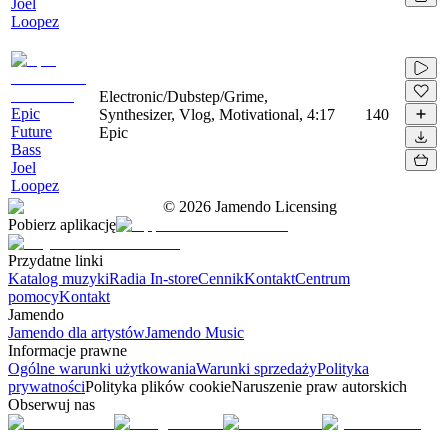
Joel
Loopez
Electronic/Dubstep/Grime,
Epic
Synthesizer, Vlog, Motivational,
4:17
140
Future
Epic
Bass
Joel
Loopez
©
2026
Jamendo Licensing
Pobierz aplikację
Przydatne linki
Katalog muzyki
Radia In-store
Cennik
Kontakt
Centrum
pomocy
Kontakt
Jamendo
Jamendo dla artystów
Jamendo Music
Informacje prawne
Ogólne warunki użytkowania
Warunki sprzedaży
Polityka
prywatności
Polityka plików cookie
Naruszenie praw autorskich
Obserwuj nas