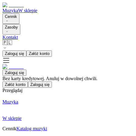
Muzyka
W sklepie
Cennik
Zasoby
Kontakt
🇵🇱
Zaloguj się
Załóż konto
Zaloguj się
Bez karty kredytowej. Anuluj w dowolnej chwili.
Załóż konto
Zaloguj się
Przeglądaj
Muzyka
W sklepie
Cennik
Katalog muzyki