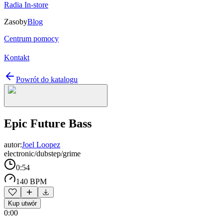
Radia In-store
Zasoby
Blog
Centrum pomocy
Kontakt
Powrót do katalogu
Epic Future Bass
autor:
Joel Loopez
electronic/dubstep/grime
0:54
140 BPM
Kup utwór
0:00